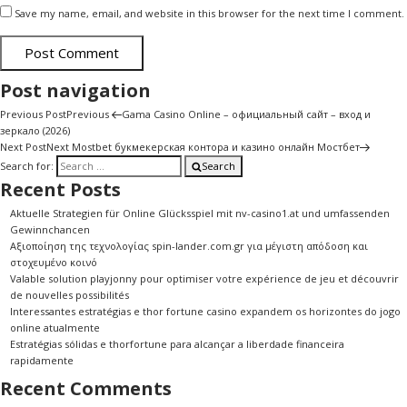
Save my name, email, and website in this browser for the next time I comment.
Post navigation
Previous Post
Previous
Gama Casino Online – официальный сайт – вход и
зеркало (2026)
Next Post
Next
Mostbet букмекерская контора и казино онлайн Мостбет
Search for:
Search
Recent Posts
Aktuelle Strategien für Online Glücksspiel mit nv-casino1.at und umfassenden
Gewinnchancen
Αξιοποίηση της τεχνολογίας spin-lander.com.gr για μέγιστη απόδοση και
στοχευμένο κοινό
Valable solution playjonny pour optimiser votre expérience de jeu et découvrir
de nouvelles possibilités
Interessantes estratégias e thor fortune casino expandem os horizontes do jogo
online atualmente
Estratégias sólidas e thorfortune para alcançar a liberdade financeira
rapidamente
Recent Comments