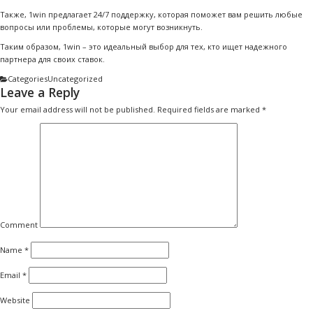
Также, 1win предлагает 24/7 поддержку, которая поможет вам решить любые
вопросы или проблемы, которые могут возникнуть.
Таким образом, 1win – это идеальный выбор для тех, кто ищет надежного
партнера для своих ставок.
Categories
Uncategorized
Leave a Reply
Your email address will not be published.
Required fields are marked
*
Comment
Name
*
Email
*
Website