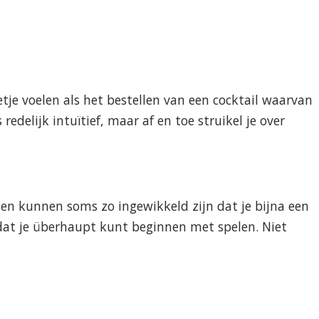
e voelen als het bestellen van een cocktail waarvan
redelijk intuïtief, maar af en toe struikel je over
den kunnen soms zo ingewikkeld zijn dat je bijna een
rdat je überhaupt kunt beginnen met spelen. Niet