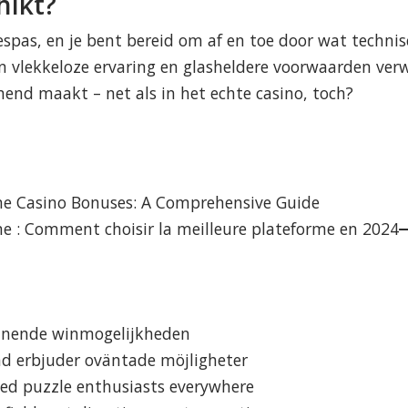
hikt?
oespas, en je bent bereid om af en toe door wat techn
en vlekkeloze ervaring en glasheldere voorwaarden verw
nend maakt – net als in het echte casino, toch?
ine Casino Bonuses: A Comprehensive Guide
ne : Comment choisir la meilleure plateforme en 2024
annende winmogelijkheden
oad erbjuder oväntade möjligheter
ed puzzle enthusiasts everywhere