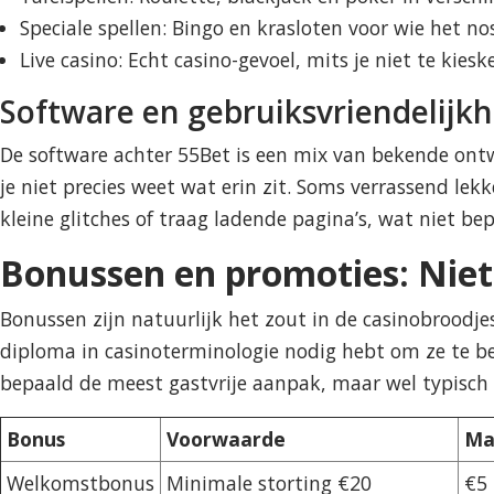
Speciale spellen: Bingo en krasloten voor wie het no
Live casino: Echt casino-gevoel, mits je niet te kies
Software en gebruiksvriendelijkh
De software achter 55Bet is een mix van bekende ontw
je niet precies weet wat erin zit. Soms verrassend lekke
kleine glitches of traag ladende pagina’s, wat niet be
Bonussen en promoties: Niet a
Bonussen zijn natuurlijk het zout in de casinobroodj
diploma in casinoterminologie nodig hebt om ze te be
bepaald de meest gastvrije aanpak, maar wel typisch 
Bonus
Voorwaarde
Ma
Welkomstbonus
Minimale storting €20
€5 