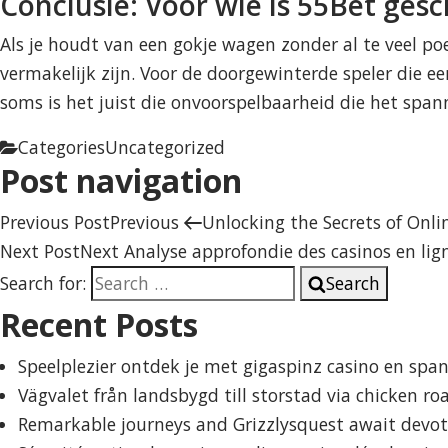
Conclusie: Voor wie is 55Bet gesc
Als je houdt van een gokje wagen zonder al te veel p
vermakelijk zijn. Voor de doorgewinterde speler die e
soms is het juist die onvoorspelbaarheid die het span
Categories
Uncategorized
Post navigation
Previous Post
Previous
Unlocking the Secrets of Onl
Next Post
Next
Analyse approfondie des casinos en lig
Search for:
Search
Recent Posts
Speelplezier ontdek je met gigaspinz casino en sp
Vägvalet från landsbygd till storstad via chicken r
Remarkable journeys and Grizzlysquest await devot