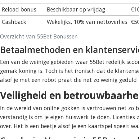
Reload bonus
Beschikbaar op vrijdag
€10
Cashback
Wekelijks, 10% van nettoverlies
€5
Overzicht van 55Bet Bonussen
Betaalmethoden en klantenservi
Een van de weinige gebieden waar 55Bet redelijk scoor
gemak koning is. Toch is het ironisch dat de klantens
alsof je met een robot praat die net zo weinig geduld h
Veiligheid en betrouwbaarhei
In de wereld van online gokken is vertrouwen net zo be
verstandig is om je eigen huiswerk te doen. Licenties
over. Het is een beetje alsof je een kaartspel speelt waa