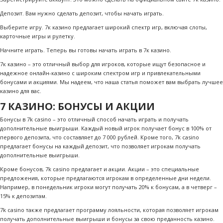
Депозит. Вам нужно сделать депозит, чтобы начать играть.
Выберите игру. 7к казино предлагает широкий спектр игр, включая слоты,
карточные игры и рулетку.
Начните играть. Теперь вы готовы начать играть в 7к казино.
7к казино – это отличный выбор для игроков, которые ищут безопасное и
надежное онлайн-казино с широким спектром игр и привлекательными
бонусами и акциями. Мы надеем, что наша статья поможет вам выбрать лучшее
казино для вас.
7 КАЗИНО: БОНУСЫ И АКЦИИ
Бонусы в 7k casino – это отличный способ начать играть и получать
дополнительные выигрыши. Каждый новый игрок получает бонус в 100% от
первого депозита, что составляет до 7 000 рублей. Кроме того, 7k casino
предлагает бонусы на каждый депозит, что позволяет игрокам получать
дополнительные выигрыши.
Кроме бонусов, 7k casino предлагает и акции. Акции – это специальные
предложения, которые предлагаются игрокам в определенные дни недели.
Например, в понедельник игроки могут получать 20% к бонусам, а в четверг –
15% к депозитам.
7k casino также предлагает программу лояльности, которая позволяет игрокам
получать дополнительные выигрыши и бонусы за свою преданность казино.