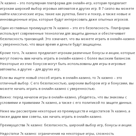
7к казино – это популярная платформа для онлайн-игр, которая предлагает
игрокам широкий выбор игровых автоматов и других игр. В 7 casino вы можете
найти классические игры, такие как рулетка, бинго и покер, а также новые и
инновационные игры, которые будут интересовать даже опытных игроков.
Один из главных преимуществ 7к казино – это его безопасность. Платформа
использует современные технологии для защиты данных и обеспечивает
безопасность транзакций. Это означает, что вы можете играть в онлайн-казино
с уверенностью, что ваше время и деньги будут защищены.
Кроме того, 7к казино предлагает игрокам различные бонусы и акции, которые
могут помочь вам начать играть в онлайн-казино с более высоким балансом.
Некоторые из этих бонусов могут быть использованы для игры в игровые
автоматы, а другие – для других игр.
Если вы ищете новый способ играть в онлайн-казино, то 7к казино – это
отличный выбор. С его безопасностью, широким выбором игр и бонусами, вы
можете начать играть в онлайн-казино с уверенностью.
Важно: перед началом игры в онлайн-казино, убедитесь, что вы знакомы с
условиями и правилами 7к казино, а также с его политикой по защите данных.
Ниже мы рассмотрим некоторые из преимуществ и недостатков 7к казино, а
также дадим вам советы, как начать играть в онлайн-казино.
Преимущества 7к казино: безопасность, широкий выбор игр, бонусы и акции.
Недостатки 7к казино: ограничения на некоторые игры, сложность