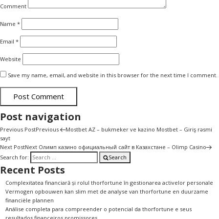
Comment
Name
*
Email
*
Website
Save my name, email, and website in this browser for the next time I comment.
Post navigation
Previous Post
Previous
Mostbet AZ – bukmeker ve kazino Mostbet – Giriş rəsmi
sayt
Next Post
Next
Олимп казино официальный сайт в Казахстане – Olimp Casino
Search for:
Search
Recent Posts
Complexitatea financiară și rolul thorfortune în gestionarea activelor personale
Vermogen opbouwen kan slim met de analyse van thorfortune en duurzame
financiële plannen
Análise completa para compreender o potencial da thorfortune e seus
resultados financeiros promissores