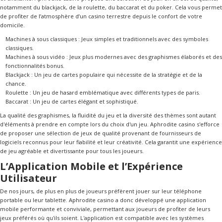
notamment du blackjack, de la roulette, du baccarat et du poker. Cela vous permet
de profiter de l’atmosphère d’un casino terrestre depuis le confort de votre
domicile.
Machines à sous classiques : Jeux simples et traditionnels avec des symboles
classiques.
Machines à sous vidéo : Jeux plus modernes avec des graphismes élaborés et des
fonctionnalités bonus.
Blackjack : Un jeu de cartes populaire qui nécessite de la stratégie et de la
chance.
Roulette : Un jeu de hasard emblématique avec différents types de paris.
Baccarat : Un jeu de cartes élégant et sophistiqué.
La qualité des graphismes, la fluidité du jeu et la diversité des thèmes sont autant
d'éléments à prendre en compte lors du choix d'un jeu. Aphrodite casino s'efforce
de proposer une sélection de jeux de qualité provenant de fournisseurs de
logiciels reconnus pour leur fiabilité et leur créativité. Cela garantit une expérience
de jeu agréable et divertissante pour tous les joueurs.
L’Application Mobile et l’Expérience
Utilisateur
De nos jours, de plus en plus de joueurs préfèrent jouer sur leur téléphone
portable ou leur tablette. Aphrodite casino a donc développé une application
mobile performante et conviviale, permettant aux joueurs de profiter de leurs
jeux préférés où qu'ils soient. L'application est compatible avec les systèmes