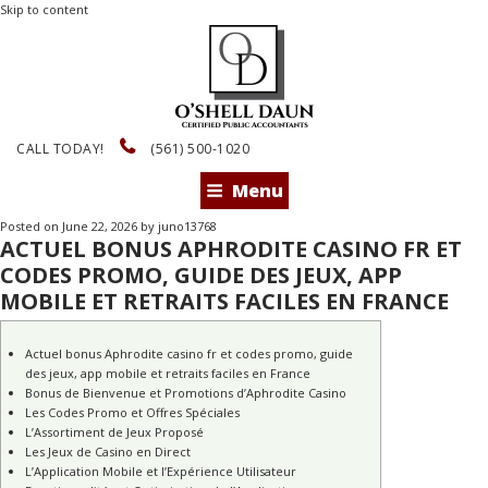
Skip to content
CALL TODAY!
(561) 500-1020
Menu
Posted on
June 22, 2026
by
juno13768
ACTUEL BONUS APHRODITE CASINO FR ET
CODES PROMO, GUIDE DES JEUX, APP
MOBILE ET RETRAITS FACILES EN FRANCE
Actuel bonus Aphrodite casino fr et codes promo, guide
des jeux, app mobile et retraits faciles en France
Bonus de Bienvenue et Promotions d’Aphrodite Casino
Les Codes Promo et Offres Spéciales
L’Assortiment de Jeux Proposé
Les Jeux de Casino en Direct
L’Application Mobile et l’Expérience Utilisateur