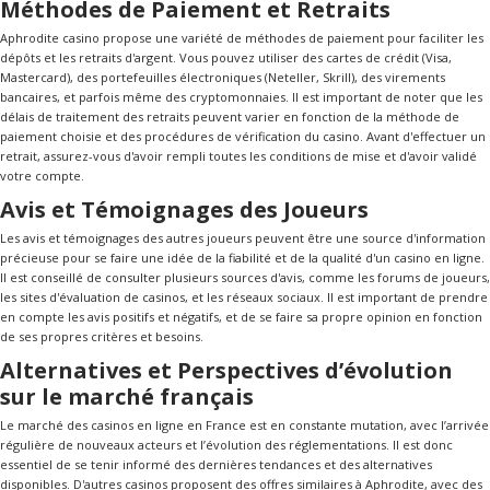
Méthodes de Paiement et Retraits
Aphrodite casino propose une variété de méthodes de paiement pour faciliter les
dépôts et les retraits d'argent. Vous pouvez utiliser des cartes de crédit (Visa,
Mastercard), des portefeuilles électroniques (Neteller, Skrill), des virements
bancaires, et parfois même des cryptomonnaies. Il est important de noter que les
délais de traitement des retraits peuvent varier en fonction de la méthode de
paiement choisie et des procédures de vérification du casino. Avant d'effectuer un
retrait, assurez-vous d'avoir rempli toutes les conditions de mise et d'avoir validé
votre compte.
Avis et Témoignages des Joueurs
Les avis et témoignages des autres joueurs peuvent être une source d'information
précieuse pour se faire une idée de la fiabilité et de la qualité d'un casino en ligne.
Il est conseillé de consulter plusieurs sources d'avis, comme les forums de joueurs,
les sites d'évaluation de casinos, et les réseaux sociaux. Il est important de prendre
en compte les avis positifs et négatifs, et de se faire sa propre opinion en fonction
de ses propres critères et besoins.
Alternatives et Perspectives d’évolution
sur le marché français
Le marché des casinos en ligne en France est en constante mutation, avec l’arrivée
régulière de nouveaux acteurs et l’évolution des réglementations. Il est donc
essentiel de se tenir informé des dernières tendances et des alternatives
disponibles. D'autres casinos proposent des offres similaires à Aphrodite, avec des