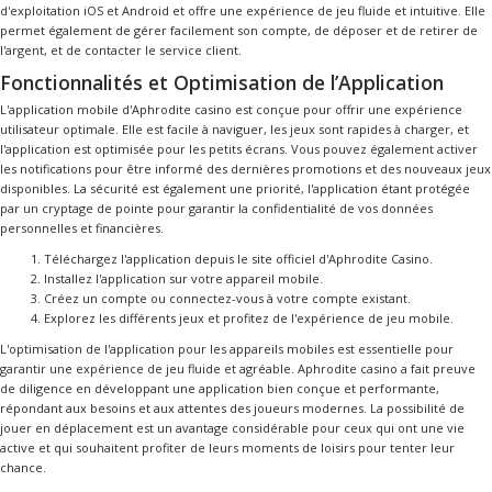
d'exploitation iOS et Android et offre une expérience de jeu fluide et intuitive. Elle
permet également de gérer facilement son compte, de déposer et de retirer de
l'argent, et de contacter le service client.
Fonctionnalités et Optimisation de l’Application
L'application mobile d'Aphrodite casino est conçue pour offrir une expérience
utilisateur optimale. Elle est facile à naviguer, les jeux sont rapides à charger, et
l'application est optimisée pour les petits écrans. Vous pouvez également activer
les notifications pour être informé des dernières promotions et des nouveaux jeux
disponibles. La sécurité est également une priorité, l'application étant protégée
par un cryptage de pointe pour garantir la confidentialité de vos données
personnelles et financières.
Téléchargez l'application depuis le site officiel d'Aphrodite Casino.
Installez l'application sur votre appareil mobile.
Créez un compte ou connectez-vous à votre compte existant.
Explorez les différents jeux et profitez de l'expérience de jeu mobile.
L'optimisation de l'application pour les appareils mobiles est essentielle pour
garantir une expérience de jeu fluide et agréable. Aphrodite casino a fait preuve
de diligence en développant une application bien conçue et performante,
répondant aux besoins et aux attentes des joueurs modernes. La possibilité de
jouer en déplacement est un avantage considérable pour ceux qui ont une vie
active et qui souhaitent profiter de leurs moments de loisirs pour tenter leur
chance.