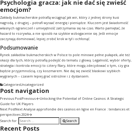
Psychologia gracza: jak nie dać się zwieść
emocjom?
Zakłady bukmacherskie potrafią wciągnąć jak wir, który z jednej strony kusi
nagrodą, z drugiej – potrafi wyssać energię i pieniądze. Kluczem jest świadomość
własnych ograniczeń i umiejętność zatrzymania się na czas. Warto pamiętać, że
hazard to rozrywka, a nie sposób na szybkie wzbogacenie się. Jeśli emocje
zaczynają dominować, lepiej zrobić krok w tył i ochłonąć.
Podsumowanie
Rynek zakładów bukmacherskich w Polsce to pole minowe pełne pułapek, ale też
okazji dla tych, którzy potrafią podejść do tematu z głową. Legalność, wybór oferty,
strategia i kontrola emocji to cztery filary, które mogą zdecydować o tym, czy gra
będzie przyjemnością, czy koszmarem. Nie daj się zwieść blaskowi szybkich
wygranych – czasem lepiej grać ostrożnie i z dystansem.
Categories
Uncategorized
Post navigation
Previous Post
Previous
Unlocking the Potential of Online Casinos: A Strategic
Guide for UK Players
Next Post
Next
Analyse approfondie des casinos en ligne en France : tendances et
perspectives 2024
Search for:
Search
Recent Posts