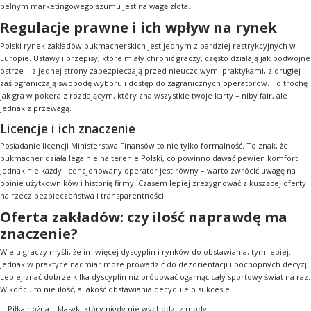
pełnym marketingowego szumu jest na wagę złota.
Regulacje prawne i ich wpływ na rynek
Polski rynek zakładów bukmacherskich jest jednym z bardziej restrykcyjnych w
Europie. Ustawy i przepisy, które miały chronić graczy, często działają jak podwójne
ostrze – z jednej strony zabezpieczają przed nieuczciwymi praktykami, z drugiej
zaś ograniczają swobodę wyboru i dostęp do zagranicznych operatorów. To trochę
jak gra w pokera z rozdającym, który zna wszystkie twoje karty – niby fair, ale
jednak z przewagą.
Licencje i ich znaczenie
Posiadanie licencji Ministerstwa Finansów to nie tylko formalność. To znak, że
bukmacher działa legalnie na terenie Polski, co powinno dawać pewien komfort.
Jednak nie każdy licencjonowany operator jest równy – warto zwrócić uwagę na
opinie użytkowników i historię firmy. Czasem lepiej zrezygnować z kuszącej oferty
na rzecz bezpieczeństwa i transparentności.
Oferta zakładów: czy ilość naprawdę ma
znaczenie?
Wielu graczy myśli, że im więcej dyscyplin i rynków do obstawiania, tym lepiej.
Jednak w praktyce nadmiar może prowadzić do dezorientacji i pochopnych decyzji.
Lepiej znać dobrze kilka dyscyplin niż próbować ogarnąć cały sportowy świat na raz.
W końcu to nie ilość, a jakość obstawiania decyduje o sukcesie.
Piłka nożna – klasyk, który nigdy nie wychodzi z mody