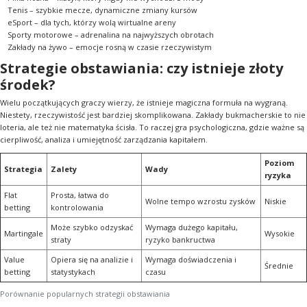
Tenis – szybkie mecze, dynamiczne zmiany kursów
eSport – dla tych, którzy wolą wirtualne areny
Sporty motorowe – adrenalina na najwyższych obrotach
Zakłady na żywo – emocje rosną w czasie rzeczywistym
Strategie obstawiania: czy istnieje złoty
środek?
Wielu początkujących graczy wierzy, że istnieje magiczna formuła na wygraną.
Niestety, rzeczywistość jest bardziej skomplikowana. Zakłady bukmacherskie to nie
loteria, ale też nie matematyka ścisła. To raczej gra psychologiczna, gdzie ważne są
cierpliwość, analiza i umiejętność zarządzania kapitałem.
Poziom
Strategia
Zalety
Wady
ryzyka
Flat
Prosta, łatwa do
Wolne tempo wzrostu zysków
Niskie
betting
kontrolowania
Może szybko odzyskać
Wymaga dużego kapitału,
Martingale
Wysokie
straty
ryzyko bankructwa
Value
Opiera się na analizie i
Wymaga doświadczenia i
Średnie
betting
statystykach
czasu
Porównanie popularnych strategii obstawiania