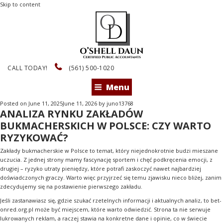
Skip to content
CALL TODAY!
(561) 500-1020
Menu
Posted on
June 11, 2025
June 11, 2026
by
juno13768
ANALIZA RYNKU ZAKŁADÓW
BUKMACHERSKICH W POLSCE: CZY WARTO
RYZYKOWAĆ?
Zakłady bukmacherskie w Polsce to temat, który niejednokrotnie budzi mieszane
uczucia. Z jednej strony mamy fascynację sportem i chęć podkręcenia emocji, z
drugiej – ryzyko utraty pieniędzy, które potrafi zaskoczyć nawet najbardziej
doświadczonych graczy. Warto więc przyjrzeć się temu zjawisku nieco bliżej, zanim
zdecydujemy się na postawienie pierwszego zakładu.
Jeśli zastanawiasz się, gdzie szukać rzetelnych informacji i aktualnych analiz, to
bet-
onred.org.pl
może być miejscem, które warto odwiedzić. Strona ta nie serwuje
lukrowanych reklam, a raczej stawia na konkretne dane i opinie, co w świecie