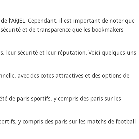
e l’ARJEL. Cependant, il est important de noter que
sécurité et de transparence que les bookmakers
s, leur sécurité et leur réputation. Voici quelques-uns
elle, avec des cotes attractives et des options de
é de paris sportifs, y compris des paris sur les
rtifs, y compris des paris sur les matchs de football