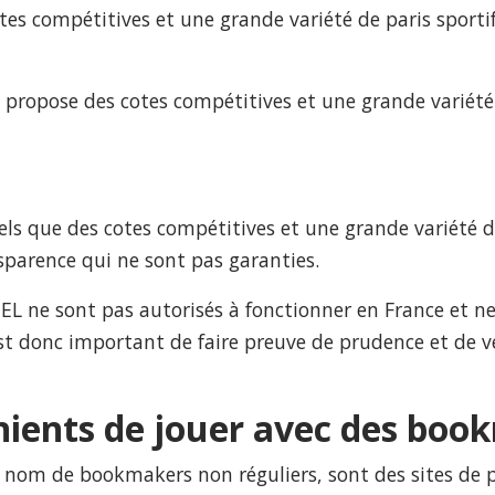
s compétitives et une grande variété de paris sportifs
opose des cotes compétitives et une grande variété de
s que des cotes compétitives et une grande variété de
nsparence qui ne sont pas garanties.
JEL ne sont pas autorisés à fonctionner en France et 
t donc important de faire preuve de prudence et de vé
nients de jouer avec des boo
om de bookmakers non réguliers, sont des sites de par