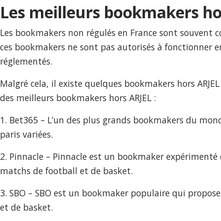
Les meilleurs bookmakers ho
Les bookmakers non régulés en France sont souvent co
ces bookmakers ne sont pas autorisés à fonctionner 
réglementés.
Malgré cela, il existe quelques bookmakers hors ARJEL q
des meilleurs bookmakers hors ARJEL :
1. Bet365 – L’un des plus grands bookmakers du monde,
paris variées.
2. Pinnacle – Pinnacle est un bookmaker expérimenté q
matchs de football et de basket.
3. SBO – SBO est un bookmaker populaire qui propose de
et de basket.