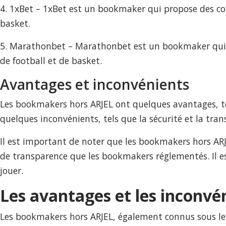
4. 1xBet – 1xBet est un bookmaker qui propose des cote
basket.
5. Marathonbet – Marathonbet est un bookmaker qui pr
de football et de basket.
Avantages et inconvénients
Les bookmakers hors ARJEL ont quelques avantages, tel
quelques inconvénients, tels que la sécurité et la tra
Il est important de noter que les bookmakers hors AR
de transparence que les bookmakers réglementés. Il es
jouer.
Les avantages et les inconvé
Les bookmakers hors ARJEL, également connus sous le n