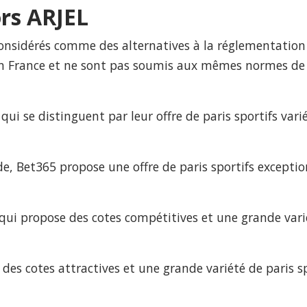
rs ARJEL
nsidérés comme des alternatives à la réglementation d
en France et ne sont pas soumis aux mêmes normes de 
ui se distinguent par leur offre de paris sportifs varié
 Bet365 propose une offre de paris sportifs exceptionn
ui propose des cotes compétitives et une grande variét
s cotes attractives et une grande variété de paris spo