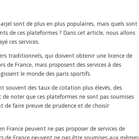
arjel sont de plus en plus populaires, mais quels sont
ts de ces plateformes ? Dans cet article, nous allons
yé ces services.
s traditionnels, qui doivent obtenir une licence de
ors de France, mais proposent des services à des
égissent le monde des paris sportifs.
t souvent des taux de cotation plus élevés, des
nt de noter que ces plateformes ne sont pas soumises
 de faire preuve de prudence et de choisir
n France peuvent ne pas proposer de services de
s hors de France peuvent ne pas être soumises aux mêmes