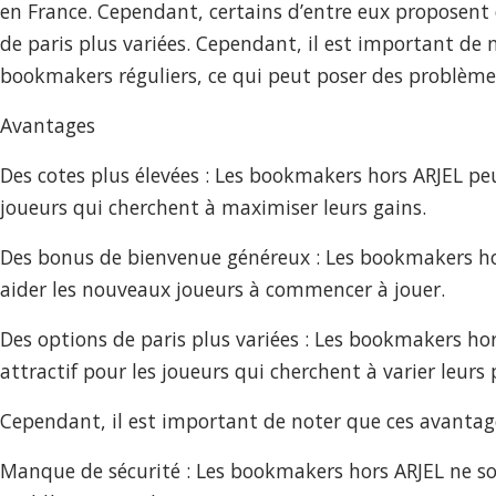
en France. Cependant, certains d’entre eux proposent 
de paris plus variées. Cependant, il est important d
bookmakers réguliers, ce qui peut poser des problèmes
Avantages
Des cotes plus élevées : Les bookmakers hors ARJEL peu
joueurs qui cherchent à maximiser leurs gains.
Des bonus de bienvenue généreux : Les bookmakers hor
aider les nouveaux joueurs à commencer à jouer.
Des options de paris plus variées : Les bookmakers ho
attractif pour les joueurs qui cherchent à varier leurs 
Cependant, il est important de noter que ces avantag
Manque de sécurité : Les bookmakers hors ARJEL ne s