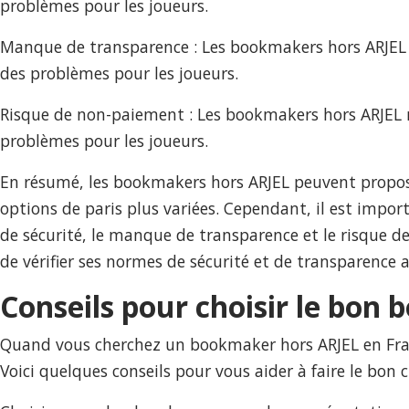
problèmes pour les joueurs.
Manque de transparence : Les bookmakers hors ARJEL 
des problèmes pour les joueurs.
Risque de non-paiement : Les bookmakers hors ARJEL 
problèmes pour les joueurs.
En résumé, les bookmakers hors ARJEL peuvent propose
options de paris plus variées. Cependant, il est impo
de sécurité, le manque de transparence et le risque d
de vérifier ses normes de sécurité et de transparence
Conseils pour choisir le bon
Quand vous cherchez un bookmaker hors ARJEL en France
Voici quelques conseils pour vous aider à faire le bon c