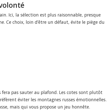
 volonté
in. Ici, la sélection est plus raisonnable, presque
e. Ce choix, loin d’être un défaut, évite le piège du
fera pas sauter au plafond. Les cotes sont plutôt
préfèrent éviter les montagnes russes émotionnelles.
sse, mais qui vous propose un jeu honnête.