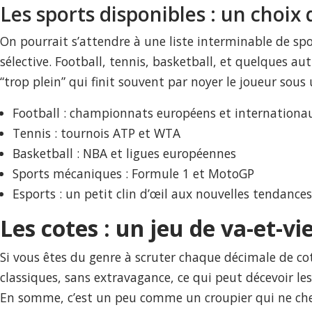
Les sports disponibles : un choix
On pourrait s’attendre à une liste interminable de sport
sélective. Football, tennis, basketball, et quelques aut
“trop plein” qui finit souvent par noyer le joueur sous
Football : championnats européens et internationa
Tennis : tournois ATP et WTA
Basketball : NBA et ligues européennes
Sports mécaniques : Formule 1 et MotoGP
Esports : un petit clin d’œil aux nouvelles tendances
Les cotes : un jeu de va-et-v
Si vous êtes du genre à scruter chaque décimale de c
classiques, sans extravagance, ce qui peut décevoir le
En somme, c’est un peu comme un croupier qui ne che