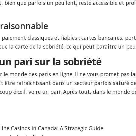
ent, bien que parfois un peu lent, reste accessible et p
 raisonnable
paiement classiques et fiables : cartes bancaires, port
oue la carte de la sobriété, ce qui peut paraître un pe
n pari sur la sobriété
 le monde des paris en ligne. Il ne vous promet pas la
ut être rafraîchissant dans un secteur parfois saturé d
oup d’œil, voire un pari. Après tout, dans le monde des
line Casinos in Canada: A Strategic Guide