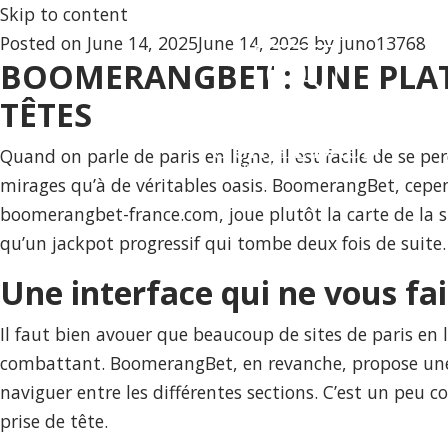
Skip to content
Posted on
June 14, 2025
June 14, 2026
by
juno13768
BOOMERANGBET : UNE PLAT
TÊTES
Quand on parle de paris en ligne, il est facile de se 
mirages qu’à de véritables oasis. BoomerangBet, cepen
boomerangbet-france.com
, joue plutôt la carte de la
qu’un jackpot progressif qui tombe deux fois de suite.
Une interface qui ne vous fa
Il faut bien avouer que beaucoup de sites de paris en
combattant. BoomerangBet, en revanche, propose une i
naviguer entre les différentes sections. C’est un peu c
prise de tête.