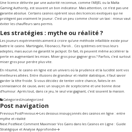
Une licence délivrée par une autorité reconnue, comme l’ARJEL ou la Malta
Gaming Authority, est souvent un bon indicateur. Mais attention, ce n’est pas une
garantie absolue. Certains casinos opèrent sous des licences exotiques qui ne
protègent pas vraiment le joueur. C’est un peu comme choisir un taxi : mieux vaut
éviter les chauffeurs sans permis.
Les stratégies : mythe ou réalité ?
Les joueurs expérimentés aiment à croire qu’une méthode infaillible existe pour
battre le casino. Martingale, Fibonacci, Paroli… Ces systèmes ont tous leurs
adeptes, mais aucun ne garantit le jackpot. En fait, ils peuvent même accélérer la
perte en augmentant les mises. Miser gros pour gagner gros ? Parfois, c’est surtout
miser gros pour perdre plus vite.
En résumé, le casino en ligne est un univers où la prudence et la lucidité sont vos
meilleures alliées. Entre illusions de grandeur et réalité statistique, il faut savoir
garder la tête froide. Si vous décidez de tenter votre chance, faites-le en
connaissance de cause, avec un soupçon de scepticisme et une bonne dose
d’humour. Après tout, dans ce jeu, le seul vrai gagnant, c’est souvent la maison.
Categories
Uncategorized
Post navigation
Previous Post
Previous
Les dessous insoupçonnés des casinos en ligne : entre
mythe et réalité
Next Post
Next
Comment Maximiser Vos Gains dans les Casinos en Ligne : Guide
Stratégique et Analyse Approfondie