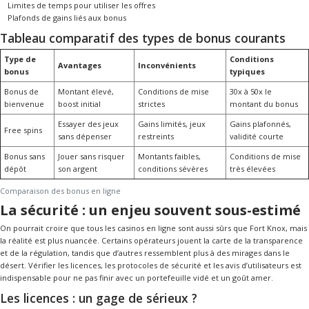
Limites de temps pour utiliser les offres
Plafonds de gains liés aux bonus
Tableau comparatif des types de bonus courants
Type de
Conditions
Avantages
Inconvénients
bonus
typiques
Bonus de
Montant élevé,
Conditions de mise
30x à 50x le
bienvenue
boost initial
strictes
montant du bonus
Essayer des jeux
Gains limités, jeux
Gains plafonnés,
Free spins
sans dépenser
restreints
validité courte
Bonus sans
Jouer sans risquer
Montants faibles,
Conditions de mise
dépôt
son argent
conditions sévères
très élevées
Comparaison des bonus en ligne
La sécurité : un enjeu souvent sous-estimé
On pourrait croire que tous les casinos en ligne sont aussi sûrs que Fort Knox, mais
la réalité est plus nuancée. Certains opérateurs jouent la carte de la transparence
et de la régulation, tandis que d’autres ressemblent plus à des mirages dans le
désert. Vérifier les licences, les protocoles de sécurité et les avis d’utilisateurs est
indispensable pour ne pas finir avec un portefeuille vidé et un goût amer.
Les licences : un gage de sérieux ?