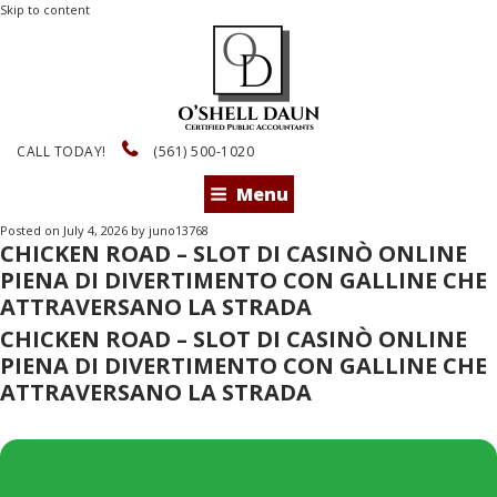
Skip to content
CALL TODAY!
(561) 500-1020
Menu
Posted on
July 4, 2026
by
juno13768
CHICKEN ROAD – SLOT DI CASINÒ ONLINE
PIENA DI DIVERTIMENTO CON GALLINE CHE
ATTRAVERSANO LA STRADA
CHICKEN ROAD – SLOT DI CASINÒ ONLINE
PIENA DI DIVERTIMENTO CON GALLINE CHE
ATTRAVERSANO LA STRADA