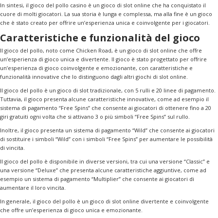
In sintesi, il gioco del pollo casino è un gioco di slot online che ha conquistato il
cuore di molti giocatori. La sua storia è lunga e complessa, ma alla fine è un gioco
che è stato creato per offrire un’esperienza unica e coinvolgente per i giocatori.
Caratteristiche e funzionalità del gioco
Il gioco del pollo, noto come Chicken Road, è un gioco di slot online che offre
un’esperienza di gioco unica e divertente. Il gioco è stato progettato per offrire
un’esperienza di gioco coinvolgente e emozionante, con caratteristiche e
funzionalità innovative che lo distinguono dagli altri giochi di slot online.
Il gioco del pollo è un gioco di slot tradizionale, con 5 rulli e 20 linee di pagamento.
Tuttavia, il gioco presenta alcune caratteristiche innovative, come ad esempio il
sistema di pagamento “Free Spins” che consente ai giocatori di ottenere fino a 20
giri gratuiti ogni volta che si attivano 3 o più simboli “Free Spins” sul rullo.
Inoltre, il gioco presenta un sistema di pagamento “Wild” che consente ai giocatori
di sostituire i simboli “Wild” con i simboli “Free Spins” per aumentare le possibilità
di vincita.
Il gioco del pollo è disponibile in diverse versioni, tra cui una versione “Classic” e
una versione “Deluxe” che presenta alcune caratteristiche aggiuntive, come ad
esempio un sistema di pagamento “Multiplier” che consente ai giocatori di
aumentare il loro vincita.
In generale, il gioco del pollo è un gioco di slot online divertente e coinvolgente
che offre un’esperienza di gioco unica e emozionante.