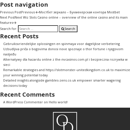
Post navigation
Previous Post
Previous
Мостбет зеркало – Букмекерская контора Mostbet
Next Post
Next
Wiz Slots Casino online – overview of the online casino and its main
features
Search for:
Search
Recent Posts
Gebruiksvriendelijke oplossingen en spinmaya voor dagelijkse verbetering
Uzbudljiva priča o bogovima donosi nove spoznaje o thor fortune i njegovom
nasljeđu
Alternatywy dla hazardu online z the-nvcasinos.com.pl i bezpieczna rozrywka w
sieci
Remarkable strategies and https://slotmonster-unitedkingdom.co.uk to maximize
your winning potential today
Detailed insights alongside gambles-zens.co.uk empower smarter wagering
decisions today
Recent Comments
A WordPress Commenter
on
Hello world!