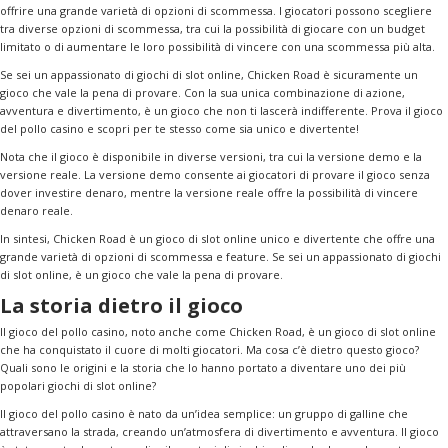
offrire una grande varietà di opzioni di scommessa. I giocatori possono scegliere
tra diverse opzioni di scommessa, tra cui la possibilità di giocare con un budget
limitato o di aumentare le loro possibilità di vincere con una scommessa più alta.
Se sei un appassionato di giochi di slot online, Chicken Road è sicuramente un
gioco che vale la pena di provare. Con la sua unica combinazione di azione,
avventura e divertimento, è un gioco che non ti lascerà indifferente. Prova il gioco
del pollo casino e scopri per te stesso come sia unico e divertente!
Nota che il gioco è disponibile in diverse versioni, tra cui la versione demo e la
versione reale. La versione demo consente ai giocatori di provare il gioco senza
dover investire denaro, mentre la versione reale offre la possibilità di vincere
denaro reale.
In sintesi, Chicken Road è un gioco di slot online unico e divertente che offre una
grande varietà di opzioni di scommessa e feature. Se sei un appassionato di giochi
di slot online, è un gioco che vale la pena di provare.
La storia dietro il gioco
Il gioco del pollo casino, noto anche come Chicken Road, è un gioco di slot online
che ha conquistato il cuore di molti giocatori. Ma cosa c’è dietro questo gioco?
Quali sono le origini e la storia che lo hanno portato a diventare uno dei più
popolari giochi di slot online?
Il gioco del pollo casino è nato da un’idea semplice: un gruppo di galline che
attraversano la strada, creando un’atmosfera di divertimento e avventura. Il gioco