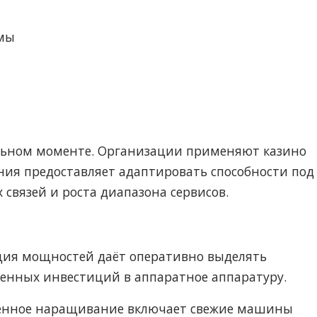
рмы
альном моменте. Организации применяют казино
ния предоставляет адаптировать способности под
связей и роста диапазона сервисов.
ция мощностей даёт оперативно выделять
енных инвестиций в аппаратное аппаратуру.
лённое наращивание включает свежие машины