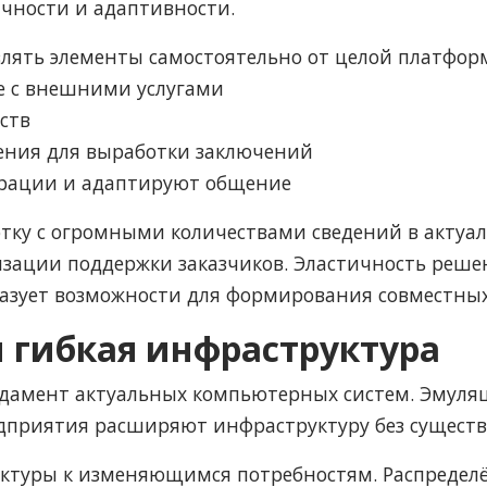
ичности и адаптивности.
влять элементы самостоятельно от целой платфо
е с внешними услугами
ств
ения для выработки заключений
рации и адаптируют общение
отку с огромными количествами сведений в акту
изации поддержки заказчиков. Эластичность реше
азует возможности для формирования совместных 
 гибкая инфраструктура
дамент актуальных компьютерных систем. Эмуля
дприятия расширяют инфраструктуру без существ
уктуры к изменяющимся потребностям. Распреде