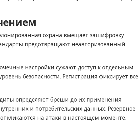
чением
шелонированная охрана вмещает зашифровку
тандарты предотвращают неавторизованный
очечные настройки сужают доступ к отдельным
ровень безопасности. Регистрация фиксирует все
диты определяют бреши до их применения
нутренних и потребительских данных. Резервное
 откликаются на атаки в настоящем моменте.