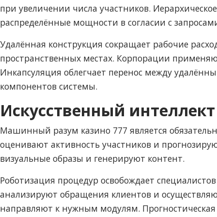
при увеличении числа участников. Иерархическ
распределённые мощности в согласии с запросам
Удалённая конструкция сокращает рабочие расхо
пространственных местах. Корпорации применяют
Инкапсуляция облегчает перенос между удалённы
компонентов системы.
Искусственный интеллект
Машинный разум казино 777 является обязатель
оценивают активность участников и прогнозирую
визуальные образы и генерируют контент.
Роботизация процедур освобождает специалистов
анализируют обращения клиентов и осуществляют
направляют к нужным модулям. Прогностическая