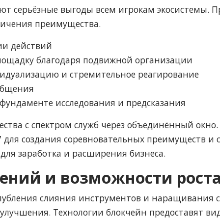
яют серьёзные выгоды всем игрокам экосистемы. 
личения преимущества.
ии действий
лощадку благодаря подвижной организации
видуализацию и стремительное реагирование
общения
фундаменте исследования и предсказания
тва с спектром служб через объединённый окно.
 для создания соревновательных преимуществ и с
ля заработка и расширения бизнеса.
ений и возможности рост
углубления слияния инструментов и наращивания 
улучшения. Технологии блокчейн предоставят ви