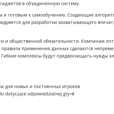
гаджетов в объединённую систему.
и готовым к самообучению. Создающие алгоритмы
недряется для разработки захватывающего впеча
и и общественной обязательности. Компании опт
ие правила применения данных сделаются непрем
 Гибкие комплексы будут предвосхищать нужды к
ии для новых и постоянных игроков
ki dotyczące odpowiedzialnej gry