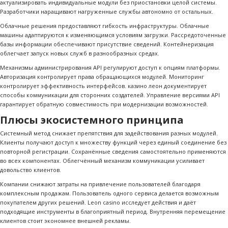
актуализировать индивидуальные модули без приостановки целой системы.
Разработчики наращивают нагруженные службы автономно от остальных.
Облачные решения предоставляют гибкость инфраструктуры. Облачные
машины адаптируются к изменяющимся условиям загрузки. Рассредоточенные
базы информации обеспечивают присутствие сведений. Контейнеризация
облегчает запуск новых служб в разнообразных средах.
Механизмы администрирования API регулируют доступ к опциям платформы.
Авторизация контролирует права обращающихся модулей. Мониторинг
контролирует эффективность интерфейсов. казино леон документирует
способы коммуникации для сторонних создателей. Управление версиями API
гарантирует обратную совместимость при модернизации возможностей.
Плюсы экосистемного принципа
Системный метод снижает препятствия для задействования разных модулей.
Клиенты получают доступ к множеству функций через единый соединение без
повторной регистрации. Сохранённые сведения самостоятельно применяются
во всех компонентах. Облегчённый механизм коммуникации усиливает
довольство клиентов.
Компании снижают затраты на привлечение пользователей благодаря
комплексным продажам. Пользователь одного сервиса делается возможным
покупателем других решений. Leon casino исследует действия и даёт
подходящие инструменты в благоприятный период. Внутренняя перемещение
клиентов стоит экономнее внешней рекламы.