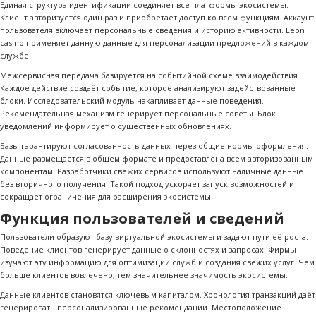
Единая структура идентификации соединяет все платформы экосистемы.
Клиент авторизуется один раз и приобретает доступ ко всем функциям. Аккаунт
пользователя включает персональные сведения и историю активности. Leon
casino применяет данную данные для персонализации предложений в каждом
службе.
Межсервисная передача базируется на событийной схеме взаимодействия.
Каждое действие создаёт событие, которое анализируют задействованные
блоки. Исследовательский модуль накапливает данные поведения.
Рекомендательная механизм генерирует персональные советы. Блок
уведомлений информирует о существенных обновлениях.
Базы гарантируют согласованность данных через общие нормы оформления.
Данные размещается в общем формате и предоставлена всем авторизованным
компонентам. Разработчики свежих сервисов используют наличные данные
без вторичного получения. Такой подход ускоряет запуск возможностей и
сокращает ограничения для расширения экосистемы.
Функция пользователей и сведений
Пользователи образуют базу виртуальной экосистемы и задают пути её роста.
Поведение клиентов генерирует данные о склонностях и запросах. Фирмы
изучают эту информацию для оптимизации служб и создания свежих услуг. Чем
больше клиентов вовлечено, тем значительнее значимость экосистемы.
Данные клиентов становятся ключевым капиталом. Хронология транзакций даёт
генерировать персонализированные рекомендации. Местоположение