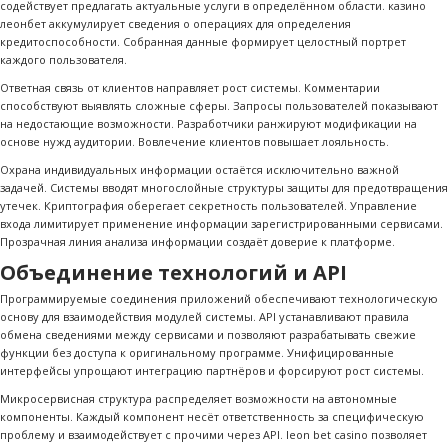
содействует предлагать актуальные услуги в определённом области. казино
леонбет аккумулирует сведения о операциях для определения
кредитоспособности. Собранная данные формирует целостный портрет
каждого пользователя.
Ответная связь от клиентов направляет рост системы. Комментарии
способствуют выявлять сложные сферы. Запросы пользователей показывают
на недостающие возможности. Разработчики ранжируют модификации на
основе нужд аудитории. Вовлечение клиентов повышает лояльность.
Охрана индивидуальных информации остаётся исключительно важной
задачей. Системы вводят многослойные структуры защиты для предотвращения
утечек. Криптография оберегает секретность пользователей. Управление
входа лимитирует применение информации зарегистрированными сервисами.
Прозрачная линия анализа информации создаёт доверие к платформе.
Объединение технологий и API
Программируемые соединения приложений обеспечивают технологическую
основу для взаимодействия модулей системы. API устанавливают правила
обмена сведениями между сервисами и позволяют разрабатывать свежие
функции без доступа к оригинальному программе. Унифицированные
интерфейсы упрощают интеграцию партнёров и форсируют рост системы.
Микросервисная структура распределяет возможности на автономные
компоненты. Каждый компонент несёт ответственность за специфическую
проблему и взаимодействует с прочими через API.
leon bet casino
позволяет