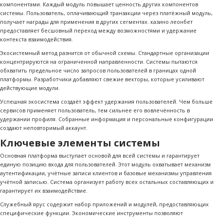
компонентами. Каждый модуль повышает ценность других компонентов
системы. Пользователь, оплачивающий транзакции через платёжный модуль,
получает награды для применения в других сегментах. казино леонбет
предоставляет бесшовный переход между возможностями и удержание
контекста взаимодействия.
Экосистемный метод разнится от обычной схемы. Стандартные организации
концентрируются на ограниченной направленности. Системы пытаются
обхватить предельное число запросов пользователей в границах одной
платформы. Разработчики добавляют свежие векторы, которые усиливают
действующие модули.
Успешная экосистема создаёт эффект удержания пользователей. Чем больше
сервисов применяет пользователь, тем сильнее его вовлечённость в
удержании профиля. Собранные информация и персональные конфигурации
создают неповторимый аккаунт.
Ключевые элементы системы
Основная платформа выступает основой для всей системы и гарантирует
единую позицию входа для пользователей. Этот модуль охватывает механизм
аутентификации, учётные записи клиентов и базовые механизмы управления
учётной записью. Система организует работу всех остальных составляющих и
гарантирует их взаимодействие.
Служебный ярус содержит набор приложений и модулей, предоставляющих
специфические функции. Экономические инструменты позволяют