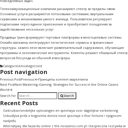
повседневных задач.
Телекоммуникационные компании расширяют спектр за пределы связи.
Основные услуги расширяются потоковыми системами, виртуальными
сервисами и механизмами умного жилища. Пользователи регулируют
подписками через единое приложение и приобретают поощрения за
задействование нескольких услуг.
Продавцы трансформируют торговые платформы в многоцелевые системы.
Онлайн-магазины интегрируют логистические сервисы и финансовые
структуры. казино леон включает развлекательный содержимое, обучающие
программы и экономические инструменты. Клиенты решают обширный спектр
вопросов без ухода из обычной атмосферы.
Categories
Uncategorized
Post navigation
Previous Post
Previous
Принципы контент-маркетинга
Next Post
Next
Mastering iGaming: Strategies for Success in the Online Casino
World
Search for:
Search
Recent Posts
Gebruiksvriendelijke oplossingen en spinmaya voor dagelijkse verbetering
Uzbudljiva priča o bogovima donosi nove spoznaje o thor fortune i njegovom
nasljeđu
Alternatywy dla hazardu online z the-nvcasinos.com.pl i bezpieczna rozrywka w