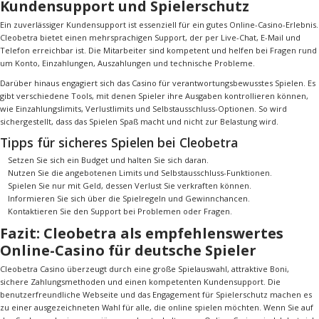
Kundensupport und Spielerschutz
Ein zuverlässiger Kundensupport ist essenziell für ein gutes Online-Casino-Erlebnis.
Cleobetra bietet einen mehrsprachigen Support, der per Live-Chat, E-Mail und
Telefon erreichbar ist. Die Mitarbeiter sind kompetent und helfen bei Fragen rund
um Konto, Einzahlungen, Auszahlungen und technische Probleme.
Darüber hinaus engagiert sich das Casino für verantwortungsbewusstes Spielen. Es
gibt verschiedene Tools, mit denen Spieler ihre Ausgaben kontrollieren können,
wie Einzahlungslimits, Verlustlimits und Selbstausschluss-Optionen. So wird
sichergestellt, dass das Spielen Spaß macht und nicht zur Belastung wird.
Tipps für sicheres Spielen bei Cleobetra
Setzen Sie sich ein Budget und halten Sie sich daran.
Nutzen Sie die angebotenen Limits und Selbstausschluss-Funktionen.
Spielen Sie nur mit Geld, dessen Verlust Sie verkraften können.
Informieren Sie sich über die Spielregeln und Gewinnchancen.
Kontaktieren Sie den Support bei Problemen oder Fragen.
Fazit: Cleobetra als empfehlenswertes
Online-Casino für deutsche Spieler
Cleobetra Casino überzeugt durch eine große Spielauswahl, attraktive Boni,
sichere Zahlungsmethoden und einen kompetenten Kundensupport. Die
benutzerfreundliche Webseite und das Engagement für Spielerschutz machen es
zu einer ausgezeichneten Wahl für alle, die online spielen möchten. Wenn Sie auf