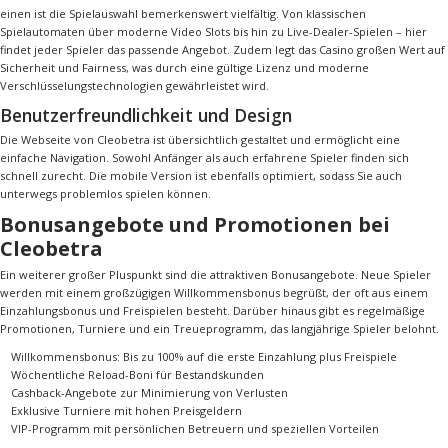
einen ist die Spielauswahl bemerkenswert vielfältig. Von klassischen
Spielautomaten über moderne Video Slots bis hin zu Live-Dealer-Spielen – hier
findet jeder Spieler das passende Angebot. Zudem legt das Casino großen Wert auf
Sicherheit und Fairness, was durch eine gültige Lizenz und moderne
Verschlüsselungstechnologien gewährleistet wird.
Benutzerfreundlichkeit und Design
Die Webseite von Cleobetra ist übersichtlich gestaltet und ermöglicht eine
einfache Navigation. Sowohl Anfänger als auch erfahrene Spieler finden sich
schnell zurecht. Die mobile Version ist ebenfalls optimiert, sodass Sie auch
unterwegs problemlos spielen können.
Bonusangebote und Promotionen bei
Cleobetra
Ein weiterer großer Pluspunkt sind die attraktiven Bonusangebote. Neue Spieler
werden mit einem großzügigen Willkommensbonus begrüßt, der oft aus einem
Einzahlungsbonus und Freispielen besteht. Darüber hinaus gibt es regelmäßige
Promotionen, Turniere und ein Treueprogramm, das langjährige Spieler belohnt.
Willkommensbonus: Bis zu 100% auf die erste Einzahlung plus Freispiele
Wöchentliche Reload-Boni für Bestandskunden
Cashback-Angebote zur Minimierung von Verlusten
Exklusive Turniere mit hohen Preisgeldern
VIP-Programm mit persönlichen Betreuern und speziellen Vorteilen