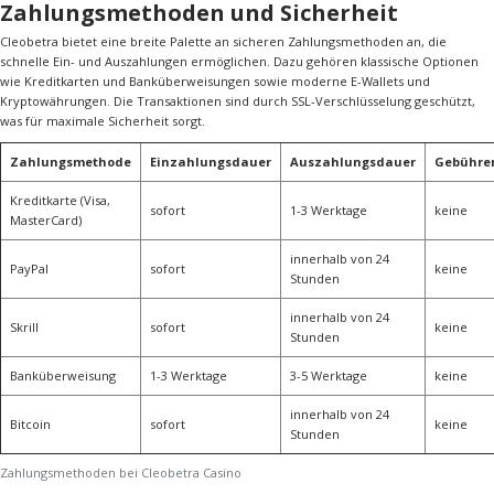
Zahlungsmethoden und Sicherheit
Cleobetra bietet eine breite Palette an sicheren Zahlungsmethoden an, die
schnelle Ein- und Auszahlungen ermöglichen. Dazu gehören klassische Optionen
wie Kreditkarten und Banküberweisungen sowie moderne E-Wallets und
Kryptowährungen. Die Transaktionen sind durch SSL-Verschlüsselung geschützt,
was für maximale Sicherheit sorgt.
Zahlungsmethode
Einzahlungsdauer
Auszahlungsdauer
Gebühre
Kreditkarte (Visa,
sofort
1-3 Werktage
keine
MasterCard)
innerhalb von 24
PayPal
sofort
keine
Stunden
innerhalb von 24
Skrill
sofort
keine
Stunden
Banküberweisung
1-3 Werktage
3-5 Werktage
keine
innerhalb von 24
Bitcoin
sofort
keine
Stunden
Zahlungsmethoden bei Cleobetra Casino