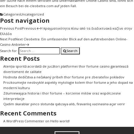
der Suche nach einem seriösen und unterhaltsamen Online-Casino sind, lohnt sich
ein Besuch bei
de-cleobetra.com
auf jeden Fall.
Categories
Uncategorized
Post navigation
Previous Post
Previous
Η πραγματικότητα πίσω από τα διαδικτυακά καζίνο στην
Ελλάδα
Next Post
Next
Cleobetra: Ein umfassender Blick auf den aufstrebenden Online-
Casino-Anbieter
Search for:
Search
Recent Posts
Atenția sporită acordată de jucători platformei thor fortune casino garantează
divertisment de calitate
Hodnota dedičstva a nečakaný príbeh thor fortune pre zberateľov pokladov
Prozkoumejte neobvyklé aspekty mytologie kolem thor fortune a jeho dopad na
moderní kulturu
Zdumiewająca historia i thor fortune – korzenie mitów oraz współczesne
interpretacje
Qədim skarablar pinco slotunda qəbzəyə alıb, firavanlıq xəzinəsinə açar verir
Recent Comments
A WordPress Commenter
on
Hello world!