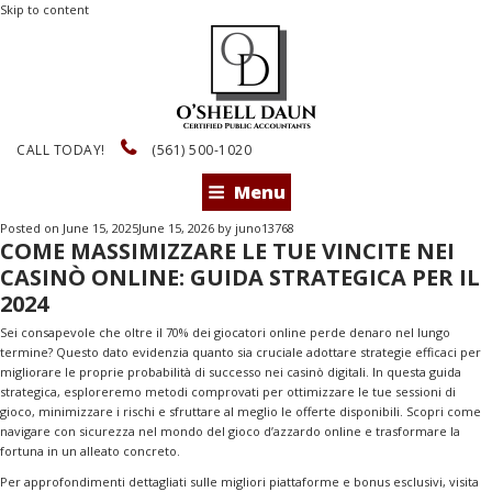
Skip to content
CALL TODAY!
(561) 500-1020
Menu
Posted on
June 15, 2025
June 15, 2026
by
juno13768
COME MASSIMIZZARE LE TUE VINCITE NEI
CASINÒ ONLINE: GUIDA STRATEGICA PER IL
2024
Sei consapevole che oltre il 70% dei giocatori online perde denaro nel lungo
termine? Questo dato evidenzia quanto sia cruciale adottare strategie efficaci per
migliorare le proprie probabilità di successo nei casinò digitali. In questa guida
strategica, esploreremo metodi comprovati per ottimizzare le tue sessioni di
gioco, minimizzare i rischi e sfruttare al meglio le offerte disponibili. Scopri come
navigare con sicurezza nel mondo del gioco d’azzardo online e trasformare la
fortuna in un alleato concreto.
Per approfondimenti dettagliati sulle migliori piattaforme e bonus esclusivi, visita