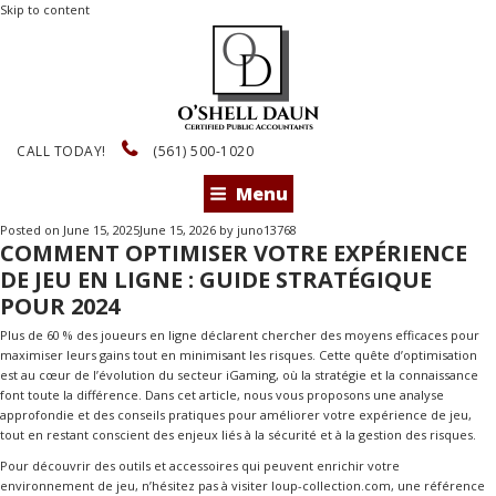
Skip to content
CALL TODAY!
(561) 500-1020
Menu
Posted on
June 15, 2025
June 15, 2026
by
juno13768
COMMENT OPTIMISER VOTRE EXPÉRIENCE
DE JEU EN LIGNE : GUIDE STRATÉGIQUE
POUR 2024
Plus de 60 % des joueurs en ligne déclarent chercher des moyens efficaces pour
maximiser leurs gains tout en minimisant les risques. Cette quête d’optimisation
est au cœur de l’évolution du secteur iGaming, où la stratégie et la connaissance
font toute la différence. Dans cet article, nous vous proposons une analyse
approfondie et des conseils pratiques pour améliorer votre expérience de jeu,
tout en restant conscient des enjeux liés à la sécurité et à la gestion des risques.
Pour découvrir des outils et accessoires qui peuvent enrichir votre
environnement de jeu, n’hésitez pas à visiter
loup-collection.com
, une référence