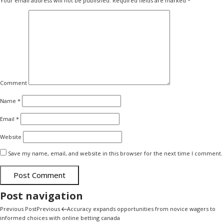
Your email address will not be published.
Required fields are marked
*
Comment
Name
*
Email
*
Website
Save my name, email, and website in this browser for the next time I comment.
Post navigation
Previous Post
Previous
Accuracy expands opportunities from novice wagers to
informed choices with online betting canada