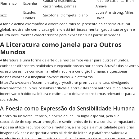
Guitarra espanhola,
Paco de Lucía, Carmen
Flamenco
Espanha
castanholas, palmas
Amaya
Estados
Louis Armstrong, Miles
Jazz
Saxofone, trompete, piano
Unidos
Davis
A tabela acima exemplifica a diversidade musical presente no cenário cultural
global, mostrando como cada gênero está intrinsecamente ligado à sua origem e
utiliza instrumentos característicos para expressar suas particularidades.
A Literatura como Janela para Outros
Mundos
A literatura é uma forma de arte que nos permite viajar para outros mundos,
conhecer diferentes realidades e expandir nossos horizontes. Através das palavras,
os escritores nos convidam a refletir sobre a condição humana, a questionar
nossos valores e a imaginar novos futuros. A plataforma
https://www.osarrafo.com.br/category/cultura/ promove a leitura, divulgando
lançamentos de livros, resenhas críticas e entrevistas com autores. O objetivo é
incentivar o hábito da leitura e estimular o debate sobre temas relevantes para a
sociedade.
A Poesia como Expressão da Sensibilidade Humana
Dentro do universo literário, a poesia ocupa um lugar especial, pela sua
capacidade de expressar emoções e sentimentos de forma concisa e impactante.
A poesia utiliza recursos como a metáfora, a analogia e a musicalidade para criar
imagens vívidas e despertar a sensibilidade do leitor. A plataforma valoriza a
produção poética contemporânea, publicando poemas de autores emergentes e