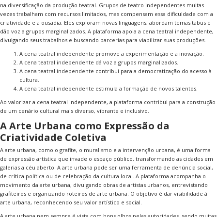
na diversificação da produção teatral. Grupos de teatro independentes muitas
vezes trabalham com recursos limitados, mas compensam essa dificuldade com a
criatividade e a ousadia. Eles exploram novas linguagens, abordam temas tabus e
dão voz a grupos marginalizados. A plataforma apoia a cena teatral independente,
divulgando seus trabalhos e buscando parcerias para viabilizar suas produções.
A cena teatral independente promove a experimentação e a inovação.
A cena teatral independente dá voz a grupos marginalizados.
A cena teatral independente contribui para a democratização do acesso à
cultura.
A cena teatral independente estimula a formação de novos talentos.
Ao valorizar a cena teatral independente, a plataforma contribui para a construção
de um cenário cultural mais diverso, vibrante e inclusivo.
A Arte Urbana como Expressão da
Criatividade Coletiva
A arte urbana, como o grafite, o muralismo e a intervenção urbana, é uma forma
de expressão artística que invade o espaço público, transformando as cidades em
galerias a céu aberto. A arte urbana pode ser uma ferramenta de denúncia social,
de crítica política ou de celebração da cultura local. A plataforma acompanha o
movimento da arte urbana, divulgando obras de artistas urbanos, entrevistando
grafiteiros e organizando roteiros de arte urbana. O objetivo é dar visibilidade à
arte urbana, reconhecendo seu valor artístico e social.
A arte urbana nem sempre é vista com bons olhos pelas autoridades, sendo muitas