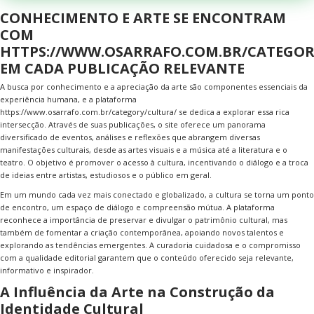
CONHECIMENTO E ARTE SE ENCONTRAM
COM
HTTPS://WWW.OSARRAFO.COM.BR/CATEGOR
EM CADA PUBLICAÇÃO RELEVANTE
A busca por conhecimento e a apreciação da arte são componentes essenciais da
experiência humana, e a plataforma
https://www.
osarrafo.com.br/category/cultura
/ se dedica a explorar essa rica
intersecção. Através de suas publicações, o site oferece um panorama
diversificado de eventos, análises e reflexões que abrangem diversas
manifestações culturais, desde as artes visuais e a música até a literatura e o
teatro. O objetivo é promover o acesso à cultura, incentivando o diálogo e a troca
de ideias entre artistas, estudiosos e o público em geral.
Em um mundo cada vez mais conectado e globalizado, a cultura se torna um ponto
de encontro, um espaço de diálogo e compreensão mútua. A plataforma
reconhece a importância de preservar e divulgar o patrimônio cultural, mas
também de fomentar a criação contemporânea, apoiando novos talentos e
explorando as tendências emergentes. A curadoria cuidadosa e o compromisso
com a qualidade editorial garantem que o conteúdo oferecido seja relevante,
informativo e inspirador.
A Influência da Arte na Construção da
Identidade Cultural