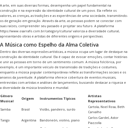
A arte, em suas diversas formas, desempenha um papel fundamental na
construção e na expressão da identidade cultural de um povo. Ela reflete os
valores, as crenças, as tradições e as experiências de uma sociedade, transmitindo-
os de geração em geração. Através da arte, as pessoas podem se conectar com
suas raízes, compreender seu passado e projetar seu futuro. A plataforma
https://www.osarrafo.com.br/category/cultura/ valoriza a diversidade cultural,
apresentando obras e artistas de diferentes origens e perspectivas.
A Música como Espelho da Alma Coletiva
Dentro das diversas expressões artísticas, a música ocupa um lugar de destaque na
construção da identidade cultural. Ela é capaz de evocar emoções, contar histórias
e unir as pessoas em torno de um sentimento comum. A música folclórica, por
exemplo, é um importante veículo de transmissão de tradições e costumes,
enquanto a música popular contemporânea reflete as transformações sociais e os
anseios da juventude. A plataforma oferece cobertura de eventos musicais,
entrevistas com artistas e análises de lançamentos, buscando destacar a riqueza e
a diversidade da música brasileira e mundial.
Gênero
Artistas
Origem
Instrumentos Típicos
Musical
Representativos
Cartola, Noel Rosa, Beth
Samba
Brasil
Violão, pandeiro, surdo
Carvalho
Carlos Gardel, Astor
Tango
Argentina
Bandoneón, violino, piano
Piazzolla