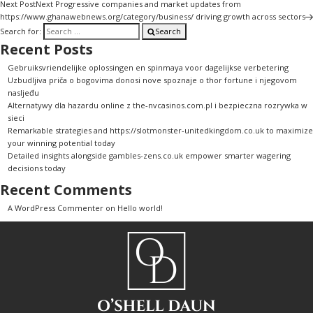
Next Post
Next
Progressive companies and market updates from
https://www.ghanawebnews.org/category/business/ driving growth across sectors
Search for:
Search
Recent Posts
Gebruiksvriendelijke oplossingen en spinmaya voor dagelijkse verbetering
Uzbudljiva priča o bogovima donosi nove spoznaje o thor fortune i njegovom
nasljeđu
Alternatywy dla hazardu online z the-nvcasinos.com.pl i bezpieczna rozrywka w
sieci
Remarkable strategies and https://slotmonster-unitedkingdom.co.uk to maximize
your winning potential today
Detailed insights alongside gambles-zens.co.uk empower smarter wagering
decisions today
Recent Comments
A WordPress Commenter
on
Hello world!