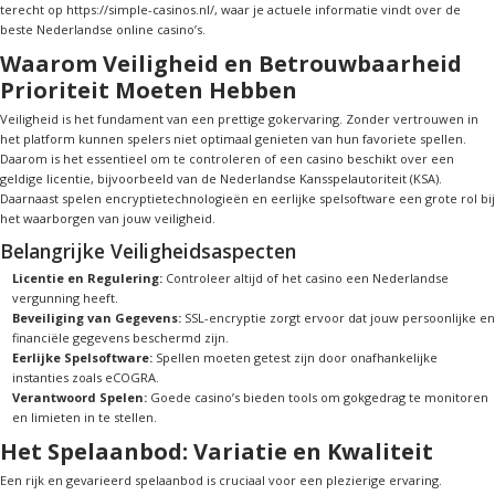
terecht op
https://simple-casinos.nl/
, waar je actuele informatie vindt over de
beste Nederlandse online casino’s.
Waarom Veiligheid en Betrouwbaarheid
Prioriteit Moeten Hebben
Veiligheid is het fundament van een prettige gokervaring. Zonder vertrouwen in
het platform kunnen spelers niet optimaal genieten van hun favoriete spellen.
Daarom is het essentieel om te controleren of een casino beschikt over een
geldige licentie, bijvoorbeeld van de Nederlandse Kansspelautoriteit (KSA).
Daarnaast spelen encryptietechnologieën en eerlijke spelsoftware een grote rol bij
het waarborgen van jouw veiligheid.
Belangrijke Veiligheidsaspecten
Licentie en Regulering:
Controleer altijd of het casino een Nederlandse
vergunning heeft.
Beveiliging van Gegevens:
SSL-encryptie zorgt ervoor dat jouw persoonlijke en
financiële gegevens beschermd zijn.
Eerlijke Spelsoftware:
Spellen moeten getest zijn door onafhankelijke
instanties zoals eCOGRA.
Verantwoord Spelen:
Goede casino’s bieden tools om gokgedrag te monitoren
en limieten in te stellen.
Het Spelaanbod: Variatie en Kwaliteit
Een rijk en gevarieerd spelaanbod is cruciaal voor een plezierige ervaring.