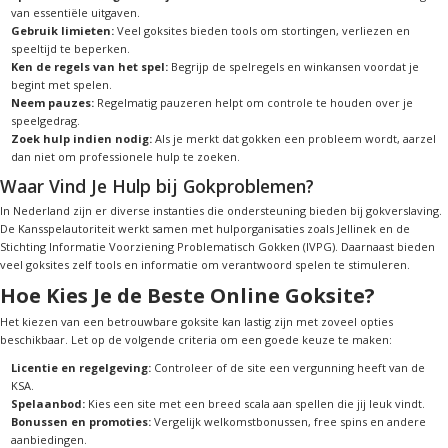
van essentiële uitgaven.
Gebruik limieten:
Veel goksites bieden tools om stortingen, verliezen en
speeltijd te beperken.
Ken de regels van het spel:
Begrijp de spelregels en winkansen voordat je
begint met spelen.
Neem pauzes:
Regelmatig pauzeren helpt om controle te houden over je
speelgedrag.
Zoek hulp indien nodig:
Als je merkt dat gokken een probleem wordt, aarzel
dan niet om professionele hulp te zoeken.
Waar Vind Je Hulp bij Gokproblemen?
In Nederland zijn er diverse instanties die ondersteuning bieden bij gokverslaving.
De Kansspelautoriteit werkt samen met hulporganisaties zoals Jellinek en de
Stichting Informatie Voorziening Problematisch Gokken (IVPG). Daarnaast bieden
veel goksites zelf tools en informatie om verantwoord spelen te stimuleren.
Hoe Kies Je de Beste Online Goksite?
Het kiezen van een betrouwbare goksite kan lastig zijn met zoveel opties
beschikbaar. Let op de volgende criteria om een goede keuze te maken:
Licentie en regelgeving:
Controleer of de site een vergunning heeft van de
KSA.
Spelaanbod:
Kies een site met een breed scala aan spellen die jij leuk vindt.
Bonussen en promoties:
Vergelijk welkomstbonussen, free spins en andere
aanbiedingen.