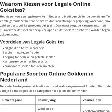
Waarom Kiezen voor Legale Online
Goksites?
Het kiezen van een legale goksite in Nederland biedt verschillende voordelen. Ten
eerste garandeert het dat de site voldoet aan strenge regelgeving, waardoor jouw
geld en persoonlijke gegevens veilig zijn. Daarnaast zorgt de Kansspelautoriteit
(KSA) ervoor dat spellen eerlijk verlopen en dat spelers beschermd worden tegen
gokverslaving.
Voordelen van Legale Goksites
Veiligheid en betrouwbaarheid
Bescherming tegen fraude
Toegang tot eerlijke en geteste spellen
Klantenservice in het Nederlands
Verantwoord spelen tools en limieten
Populaire Soorten Online Gokken in
Nederland
De Nederlandse gokmarkt biedt een breed scala aan gokmogelijkheden. Hieronder
vind je de meest populaire categorieën die je online kunt vinden.
Gokcategorie
Beschrijving
Voorbeelden
Wedden op
Voetbalwedstrijden,