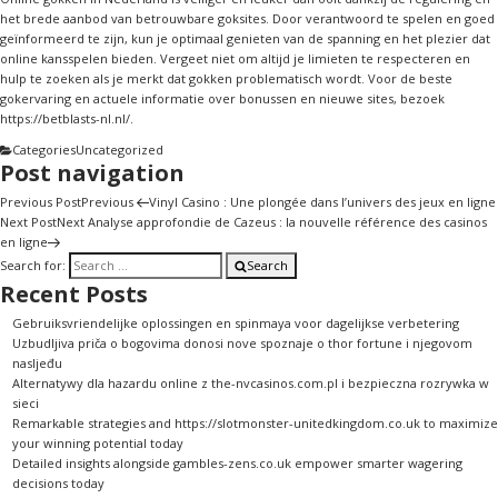
het brede aanbod van betrouwbare goksites. Door verantwoord te spelen en goed
geïnformeerd te zijn, kun je optimaal genieten van de spanning en het plezier dat
online kansspelen bieden. Vergeet niet om altijd je limieten te respecteren en
hulp te zoeken als je merkt dat gokken problematisch wordt. Voor de beste
gokervaring en actuele informatie over bonussen en nieuwe sites, bezoek
https://betblasts-nl.nl/
.
Categories
Uncategorized
Post navigation
Previous Post
Previous
Vinyl Casino : Une plongée dans l’univers des jeux en ligne
Next Post
Next
Analyse approfondie de Cazeus : la nouvelle référence des casinos
en ligne
Search for:
Search
Recent Posts
Gebruiksvriendelijke oplossingen en spinmaya voor dagelijkse verbetering
Uzbudljiva priča o bogovima donosi nove spoznaje o thor fortune i njegovom
nasljeđu
Alternatywy dla hazardu online z the-nvcasinos.com.pl i bezpieczna rozrywka w
sieci
Remarkable strategies and https://slotmonster-unitedkingdom.co.uk to maximize
your winning potential today
Detailed insights alongside gambles-zens.co.uk empower smarter wagering
decisions today