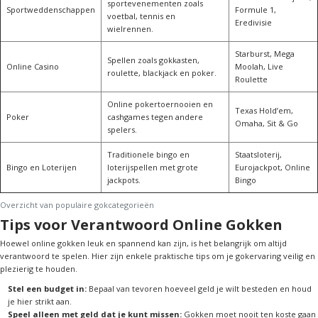
sportevenementen zoals
Sportweddenschappen
Formule 1,
voetbal, tennis en
Eredivisie
wielrennen.
Starburst, Mega
Spellen zoals gokkasten,
Online Casino
Moolah, Live
roulette, blackjack en poker.
Roulette
Online pokertoernooien en
Texas Hold’em,
Poker
cashgames tegen andere
Omaha, Sit & Go
spelers.
Traditionele bingo en
Staatsloterij,
Bingo en Loterijen
loterijspellen met grote
Eurojackpot, Online
jackpots.
Bingo
Overzicht van populaire gokcategorieën
Tips voor Verantwoord Online Gokken
Hoewel online gokken leuk en spannend kan zijn, is het belangrijk om altijd
verantwoord te spelen. Hier zijn enkele praktische tips om je gokervaring veilig en
plezierig te houden.
Stel een budget in:
Bepaal van tevoren hoeveel geld je wilt besteden en houd
je hier strikt aan.
Speel alleen met geld dat je kunt missen:
Gokken moet nooit ten koste gaan