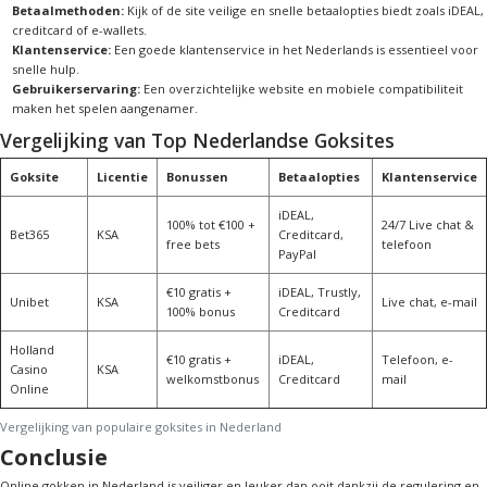
Betaalmethoden:
Kijk of de site veilige en snelle betaalopties biedt zoals iDEAL,
creditcard of e-wallets.
Klantenservice:
Een goede klantenservice in het Nederlands is essentieel voor
snelle hulp.
Gebruikerservaring:
Een overzichtelijke website en mobiele compatibiliteit
maken het spelen aangenamer.
Vergelijking van Top Nederlandse Goksites
Goksite
Licentie
Bonussen
Betaalopties
Klantenservice
iDEAL,
100% tot €100 +
24/7 Live chat &
Bet365
KSA
Creditcard,
free bets
telefoon
PayPal
€10 gratis +
iDEAL, Trustly,
Unibet
KSA
Live chat, e-mail
100% bonus
Creditcard
Holland
€10 gratis +
iDEAL,
Telefoon, e-
Casino
KSA
welkomstbonus
Creditcard
mail
Online
Vergelijking van populaire goksites in Nederland
Conclusie
Online gokken in Nederland is veiliger en leuker dan ooit dankzij de regulering en