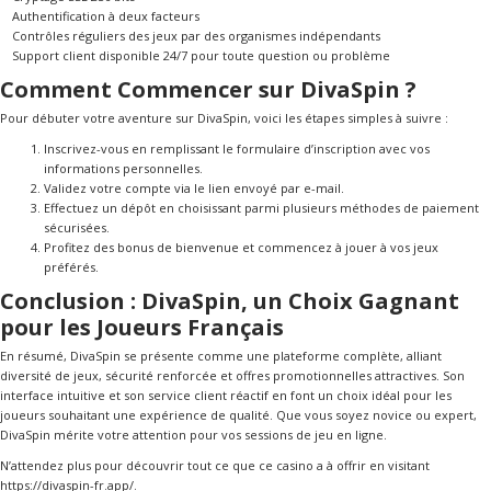
Authentification à deux facteurs
Contrôles réguliers des jeux par des organismes indépendants
Support client disponible 24/7 pour toute question ou problème
Comment Commencer sur DivaSpin ?
Pour débuter votre aventure sur DivaSpin, voici les étapes simples à suivre :
Inscrivez-vous en remplissant le formulaire d’inscription avec vos
informations personnelles.
Validez votre compte via le lien envoyé par e-mail.
Effectuez un dépôt en choisissant parmi plusieurs méthodes de paiement
sécurisées.
Profitez des bonus de bienvenue et commencez à jouer à vos jeux
préférés.
Conclusion : DivaSpin, un Choix Gagnant
pour les Joueurs Français
En résumé, DivaSpin se présente comme une plateforme complète, alliant
diversité de jeux, sécurité renforcée et offres promotionnelles attractives. Son
interface intuitive et son service client réactif en font un choix idéal pour les
joueurs souhaitant une expérience de qualité. Que vous soyez novice ou expert,
DivaSpin mérite votre attention pour vos sessions de jeu en ligne.
N’attendez plus pour découvrir tout ce que ce casino a à offrir en visitant
https://divaspin-fr.app/
.