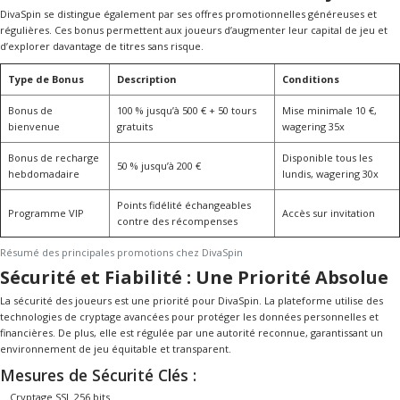
DivaSpin se distingue également par ses offres promotionnelles généreuses et
régulières. Ces bonus permettent aux joueurs d’augmenter leur capital de jeu et
d’explorer davantage de titres sans risque.
Type de Bonus
Description
Conditions
Bonus de
100 % jusqu’à 500 € + 50 tours
Mise minimale 10 €,
bienvenue
gratuits
wagering 35x
Bonus de recharge
Disponible tous les
50 % jusqu’à 200 €
hebdomadaire
lundis, wagering 30x
Points fidélité échangeables
Programme VIP
Accès sur invitation
contre des récompenses
Résumé des principales promotions chez DivaSpin
Sécurité et Fiabilité : Une Priorité Absolue
La sécurité des joueurs est une priorité pour DivaSpin. La plateforme utilise des
technologies de cryptage avancées pour protéger les données personnelles et
financières. De plus, elle est régulée par une autorité reconnue, garantissant un
environnement de jeu équitable et transparent.
Mesures de Sécurité Clés :
Cryptage SSL 256 bits