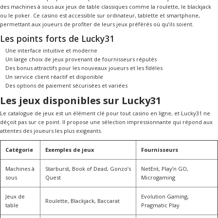
des machines à sous aux jeux de table classiques comme la roulette, le blackjack
ou le poker. Ce casino est accessible sur ordinateur, tablette et smartphone,
permettant aux joueurs de profiter de leurs jeux préférés où qu’ils soient.
Les points forts de Lucky31
Une interface intuitive et moderne
Un large choix de jeux provenant de fournisseurs réputés
Des bonus attractifs pour les nouveaux joueurs et les fidèles
Un service client réactif et disponible
Des options de paiement sécurisées et variées
Les jeux disponibles sur Lucky31
Le catalogue de jeux est un élément clé pour tout casino en ligne, et Lucky31 ne
déçoit pas sur ce point. Il propose une sélection impressionnante qui répond aux
attentes des joueurs les plus exigeants.
Catégorie
Exemples de jeux
Fournisseurs
Machines à
Starburst, Book of Dead, Gonzo’s
NetEnt, Play’n GO,
sous
Quest
Microgaming
Jeux de
Evolution Gaming,
Roulette, Blackjack, Baccarat
table
Pragmatic Play