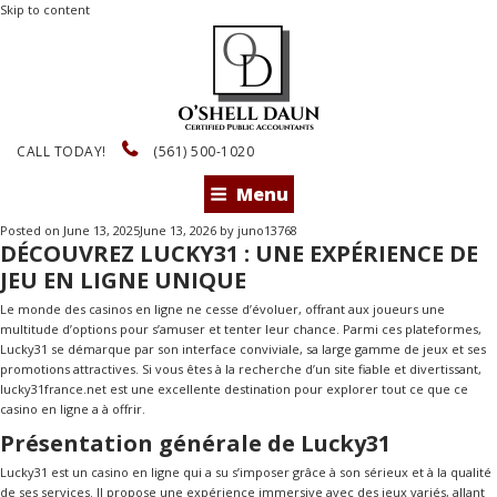
Skip to content
CALL TODAY!
(561) 500-1020
Menu
Posted on
June 13, 2025
June 13, 2026
by
juno13768
DÉCOUVREZ LUCKY31 : UNE EXPÉRIENCE DE
JEU EN LIGNE UNIQUE
Le monde des casinos en ligne ne cesse d’évoluer, offrant aux joueurs une
multitude d’options pour s’amuser et tenter leur chance. Parmi ces plateformes,
Lucky31 se démarque par son interface conviviale, sa large gamme de jeux et ses
promotions attractives. Si vous êtes à la recherche d’un site fiable et divertissant,
lucky31france.net
est une excellente destination pour explorer tout ce que ce
casino en ligne a à offrir.
Présentation générale de Lucky31
Lucky31 est un casino en ligne qui a su s’imposer grâce à son sérieux et à la qualité
de ses services. Il propose une expérience immersive avec des jeux variés, allant