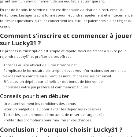
garantissant un environnement de jeu équitable et transparent.
En cas de besoin, le service client est disponible via chat en direct, email ou
téléphone. Les agents sont formés pour répondre rapidement et efficacement à
toutes les questions, qu’elles concernent les jeux, les paiements ou les règles du
casino.
Comment s’inscrire et commencer à jouer
sur Lucky31 ?
Le processus d’inscription est simple et rapide. Voici les étapes à suivre pour
rejoindre Lucky31 et profiter de ses offres :
Accédez au site officiel via
lucky31france.net
.
Remplissez le formulaire d’inscription avec vos informations personnelles.
Validez votre compte en suivant les instructions reçues par email.
Effectuez un dépôt pour bénéficier des bonus de bienvenue.
Choisissez votre jeu préféré et commencez à jouer.
Conseils pour bien débuter
Lire attentivement les conditions des bonus.
Fixer un budget de jeu pour éviter les dépenses excessives.
Tester les jeux en mode démo avant de miser de l’argent réel.
Profiter des promotions pour maximiser vos chances.
Conclusion : Pourquoi choisir Lucky31 ?