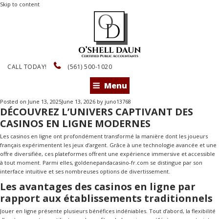
Skip to content
CALL TODAY!
(561) 500-1020
Menu
Posted on
June 13, 2025
June 13, 2026
by
juno13768
DÉCOUVREZ L’UNIVERS CAPTIVANT DES
CASINOS EN LIGNE MODERNES
Les casinos en ligne ont profondément transformé la manière dont les joueurs
français expérimentent les jeux d’argent. Grâce à une technologie avancée et une
offre diversifiée, ces plateformes offrent une expérience immersive et accessible
à tout moment. Parmi elles,
goldenepandacasino-fr.com
se distingue par son
interface intuitive et ses nombreuses options de divertissement.
Les avantages des casinos en ligne par
rapport aux établissements traditionnels
Jouer en ligne présente plusieurs bénéfices indéniables. Tout d’abord, la flexibilité