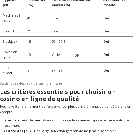
jeu
(%)
moyen (%)
mobile
Machines à
45
96 – 98
Oui
sous
Roulette
25
97 – 98
Oui
Blackjack
15
99 – 99.5
Oui
Poker en
10
Varie selon le type
Oui
ligne
Jeux en
5
97 – 99
Oui
direct
Statistiques des jeux de casino en ligne
Les critères essentiels pour choisir un
casino en ligne de qualité
Pour profiter pleinement de l’expérience, plusieurs éléments doivent être pris en
compte :
Licence et régulation :
Assurez-vous que le casino est agréé par une autorité
reconnue.
Variété des jeux :
Une large sélection garantit de ne jamais s’ennuyer.