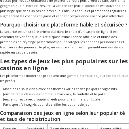
d’accès permet aux utilisateurs de profiter de leurs jeux préférés sans contrainte
géographique ni horaire. Ensuite, la variété des jeux disponibles est souvent bien
plus large que dans un casino physique. Enfin, les bonus et promotions régulières
augmentent les chances de gains et rendent l’expérience encore plus attractive.
Pourquoi choisir une plateforme fiable et sécurisée ?
La sécurité est un critère primordial dans le choix d’un casino en ligne. Il est
essentiel de vérifier que le site dispose d’une licence officielle et utilise des
protocoles de cryptage performants pour protéger les données personnelles et
financières des joueurs. De plus, un service client réactif garantit une assistance
rapide en cas de besoin.
Les types de jeux les plus populaires sur les
casinos en ligne
Les plateformes modernes proposent une gamme étendue de jeux adaptés à tous
les profils :
Machines à sous vidéo avec des thèmes variés et des jackpots progressifs
Jeux de table classiques comme le blackjack, la roulette et le poker
Jeux en direct avec croupiers réels pour une immersion totale
Paris sportifs intégrés pour diversifier les options de jeu
Comparaison des jeux en ligne selon leur popularité
et taux de redistribution
Type de
Popularité
Taux de redistribution
Accessibilité