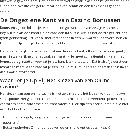
niet wat je gewend bent. Het loont om te weten waar je aan begint, want het is niet
alleen een kwestie van geluk, maar ook van kennis en een flinke dosis gezond
verstand.
De Ongeziene Kant van Casino Bonussen
Bonussen zijn de lokkertjes van de online gokwereld, maar ze zijn vaak net zo
ingewikkeld als een handleiding voor een IKEA-kast. Wat op het eerste gezicht een
gratis geldbedrag lijkt, kan al snel veranderen in een wirwar van inzetvereisten en
kleine lettertjes die je doen afvragen of het überhaupt de moeite waard is.
Het is verleidelijk om te denken dat een bonus je bankroll een flinke boost geeft,
maar in werkelijkheid is het vaak een valstrik. Je moet soms tientallen keren het
bonusbedrag inzetten voordat je iets kunt laten uitbetalen. Dat is alsof je eerst een
marathon moet lopen voordat je een ijsje krijgt. Niet iedereen heeft daar zin in, en
dat is ook niet vreemd.
Waar Let Je Op Bij Het Kiezen van een Online
Casino?
Het kiezen van een online casino is niet zo simpel als het kiezen van een nieuwe
smartphone. Het gaat niet alleen om het uiterlijk of de hoeveelheid spellen, maar
vooral om betrouwbaarheid en transparantie. Hier zijn een paar punten die je niet
over het hoofd moet zien:
Licenties en regelgeving: Is het casino gelicentieerd door een betrouwbare
autoriteit?
Betaalmethoden: Zijn er genoeg veilige en snelle opties beschikbaar?