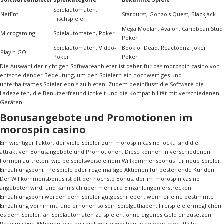
Spielautomaten,
NetEnt
Starburst, Gonzo's Quest, Blackjack
Tischspiele
Mega Moolah, Avalon, Caribbean Stud
Microgaming
Spielautomaten, Poker
Poker
Spielautomaten, Video-
Book of Dead, Reactoonz, Joker
Play'n GO
Poker
Poker
Die Auswahl der richtigen Softwareanbieter ist daher für das morospin casino von
entscheidender Bedeutung, um den Spielern ein hochwertiges und
unterhaltsames Spielerlebnis zu bieten. Zudem beeinflusst die Software die
Ladezeiten, die Benutzerfreundlichkeit und die Kompatibilität mit verschiedenen
Geräten.
Bonusangebote und Promotionen im
morospin casino
Ein wichtiger Faktor, der viele Spieler zum morospin casino lockt, sind die
attraktiven Bonusangebote und Promotionen. Diese können in verschiedenen
Formen auftreten, wie beispielsweise einem Willkommensbonus für neue Spieler,
Einzahlungsboni, Freispiele oder regelmäßige Aktionen für bestehende Kunden.
Der Willkommensbonus ist oft der höchste Bonus, der im morospin casino
angeboten wird, und kann sich über mehrere Einzahlungen erstrecken.
Einzahlungsboni werden dem Spieler gutgeschrieben, wenn er eine bestimmte
Einzahlung vornimmt, und erhöhen so sein Spielguthaben. Freispiele ermöglichen
es dem Spieler, an Spielautomaten zu spielen, ohne eigenes Geld einzusetzen.
Regelmäßige Aktionen, wie beispielsweise wöchentliche oder monatliche