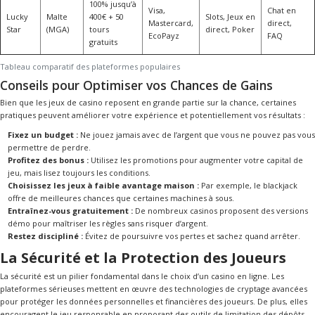
100% jusqu’à
Visa,
Chat en
Lucky
Malte
400€ + 50
Slots, Jeux en
Mastercard,
direct,
Star
(MGA)
tours
direct, Poker
EcoPayz
FAQ
gratuits
Tableau comparatif des plateformes populaires
Conseils pour Optimiser vos Chances de Gains
Bien que les jeux de casino reposent en grande partie sur la chance, certaines
pratiques peuvent améliorer votre expérience et potentiellement vos résultats :
Fixez un budget :
Ne jouez jamais avec de l’argent que vous ne pouvez pas vous
permettre de perdre.
Profitez des bonus :
Utilisez les promotions pour augmenter votre capital de
jeu, mais lisez toujours les conditions.
Choisissez les jeux à faible avantage maison :
Par exemple, le blackjack
offre de meilleures chances que certaines machines à sous.
Entraînez-vous gratuitement :
De nombreux casinos proposent des versions
démo pour maîtriser les règles sans risquer d’argent.
Restez discipliné :
Évitez de poursuivre vos pertes et sachez quand arrêter.
La Sécurité et la Protection des Joueurs
La sécurité est un pilier fondamental dans le choix d’un casino en ligne. Les
plateformes sérieuses mettent en œuvre des technologies de cryptage avancées
pour protéger les données personnelles et financières des joueurs. De plus, elles
encouragent le jeu responsable en proposant des outils de limitation des dépôts,