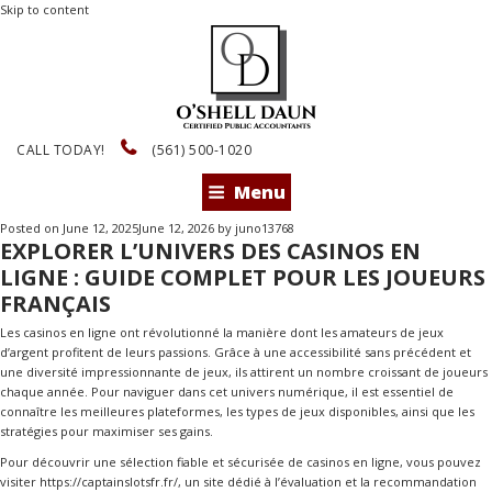
Skip to content
CALL TODAY!
(561) 500-1020
Menu
Posted on
June 12, 2025
June 12, 2026
by
juno13768
EXPLORER L’UNIVERS DES CASINOS EN
LIGNE : GUIDE COMPLET POUR LES JOUEURS
FRANÇAIS
Les casinos en ligne ont révolutionné la manière dont les amateurs de jeux
d’argent profitent de leurs passions. Grâce à une accessibilité sans précédent et
une diversité impressionnante de jeux, ils attirent un nombre croissant de joueurs
chaque année. Pour naviguer dans cet univers numérique, il est essentiel de
connaître les meilleures plateformes, les types de jeux disponibles, ainsi que les
stratégies pour maximiser ses gains.
Pour découvrir une sélection fiable et sécurisée de casinos en ligne, vous pouvez
visiter
https://captainslotsfr.fr/
, un site dédié à l’évaluation et la recommandation