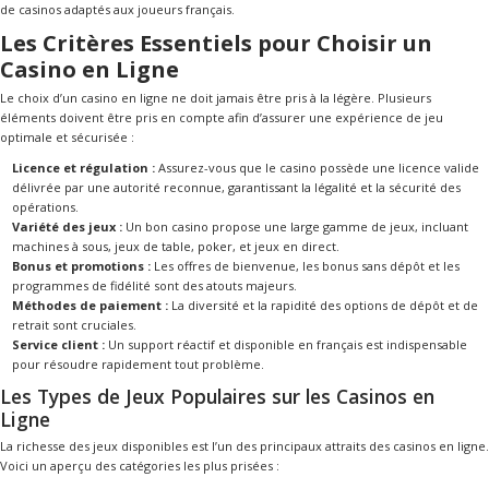
de casinos adaptés aux joueurs français.
Les Critères Essentiels pour Choisir un
Casino en Ligne
Le choix d’un casino en ligne ne doit jamais être pris à la légère. Plusieurs
éléments doivent être pris en compte afin d’assurer une expérience de jeu
optimale et sécurisée :
Licence et régulation :
Assurez-vous que le casino possède une licence valide
délivrée par une autorité reconnue, garantissant la légalité et la sécurité des
opérations.
Variété des jeux :
Un bon casino propose une large gamme de jeux, incluant
machines à sous, jeux de table, poker, et jeux en direct.
Bonus et promotions :
Les offres de bienvenue, les bonus sans dépôt et les
programmes de fidélité sont des atouts majeurs.
Méthodes de paiement :
La diversité et la rapidité des options de dépôt et de
retrait sont cruciales.
Service client :
Un support réactif et disponible en français est indispensable
pour résoudre rapidement tout problème.
Les Types de Jeux Populaires sur les Casinos en
Ligne
La richesse des jeux disponibles est l’un des principaux attraits des casinos en ligne.
Voici un aperçu des catégories les plus prisées :