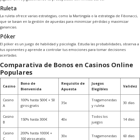
Ruleta
La ruleta ofrece varias estrategias, como la Martingala o la estrategia de Fibonacci,
que se basan en la gestión de apuestas para minimizar pérdidas y maximizar
ganancias.
Póker
El póker es un juego de habilidad y psicología. Estudia las probabilidades, observa a
tus oponentes y aprende a controlar tus emociones para tomar decisiones
acertadas.
Comparativa de Bonos en Casinos Online
Populares
Bono de
Requisito de
Juegos
Casino
Validez
Bienvenida
Apuesta
Elegibles
Casino
100% hasta 500€ + 50
Tragamonedas
35x
30 días
A
giros gratis
y ruleta
Casino
Todos los
150% hasta 300€
40x
14 días
B
juegos
Casino
200% hasta 1000€ +
30x
Tragamonedas
60 días
C
100 giros gratis