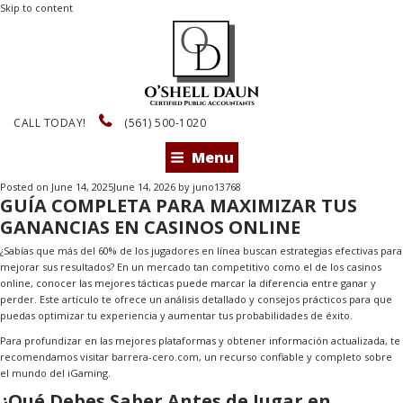
Skip to content
CALL TODAY!
(561) 500-1020
Menu
Posted on
June 14, 2025
June 14, 2026
by
juno13768
GUÍA COMPLETA PARA MAXIMIZAR TUS
GANANCIAS EN CASINOS ONLINE
¿Sabías que más del 60% de los jugadores en línea buscan estrategias efectivas para
mejorar sus resultados? En un mercado tan competitivo como el de los casinos
online, conocer las mejores tácticas puede marcar la diferencia entre ganar y
perder. Este artículo te ofrece un análisis detallado y consejos prácticos para que
puedas optimizar tu experiencia y aumentar tus probabilidades de éxito.
Para profundizar en las mejores plataformas y obtener información actualizada, te
recomendamos visitar
barrera-cero.com
, un recurso confiable y completo sobre
el mundo del iGaming.
¿Qué Debes Saber Antes de Jugar en