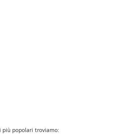
 più popolari troviamo: