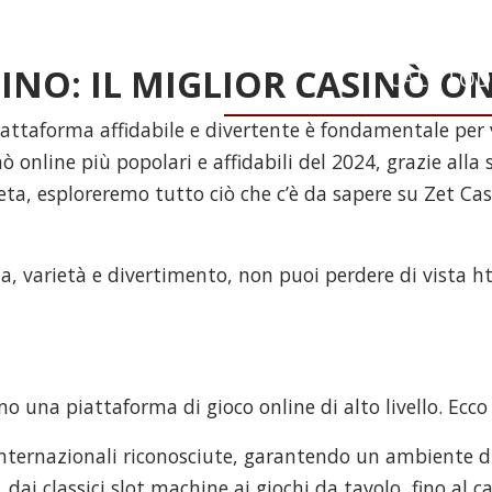
INO: IL MIGLIOR CASINÒ ON
CALL TO
iattaforma affidabile e divertente è fondamentale per 
HOME
ABOUT US
online più popolari e affidabili del 2024, grazie alla 
ta, esploreremo tutto ciò che c’è da sapere su Zet Casi
a, varietà e divertimento, non puoi perdere di vista
ht
o una piattaforma di gioco online di alto livello. Ecco 
nternazionali riconosciute, garantendo un ambiente di
i classici slot machine ai giochi da tavolo, fino al cas