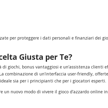
nzate per proteggere i dati personali e finanziari dei 
Scelta Giusta per Te?
à di giochi, bonus vantaggiosi e un’assistenza clienti e
La combinazione di un’interfaccia user-friendly, offer
le sia per i principianti che per i giocatori esperti.
re un nuovo modo di vivere il gioco d’azzardo online i