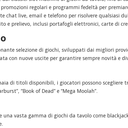
promozioni regolari e programmi fedeltà per premiare i
e chat live, email e telefono per risolvere qualsiasi d
e prelievo, inclusi portafogli elettronici, carte di cre
no
onante selezione di giochi, sviluppati dai migliori pr
ata con nuove uscite per garantire sempre novità e di
ia di titoli disponibili, i giocatori possono scegliere t
tarburst”, “Book of Dead” e “Mega Moolah”.
ne una vasta gamma di giochi da tavolo come blackjack,
e.