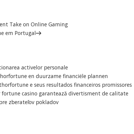
erent Take on Online Gaming
ne em Portugal
tionarea activelor personale
horfortune en duurzame financiële plannen
horfortune e seus resultados financeiros promissores
r fortune casino garantează divertisment de calitate
pre zberateľov pokladov