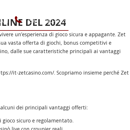
LINE DEL 2024
DAY!
(561) 500-1020
vivere un’esperienza di gioco sicura e appagante. Zet
SERVICES
CONTACT US
sua vasta offerta di giochi, bonus competitivi e
no, dalle sue caratteristiche principali ai vantaggi
tps://it-zetcasino.com/
. Scopriamo insieme perché Zet
alcuni dei principali vantaggi offerti:
 gioco sicuro e regolamentato.
inò live con croupier reali.