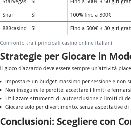
StarVegas
Sì
Fino a 500€ + 50 giri grat
Snai
Sì
100% fino a 300€
888casino
Sì
Fino a 500€ + 30 giri grat
Confronto tra i principali casinò online italiani
Strategie per Giocare in Mod
Il gioco d’azzardo deve essere sempre un’attività piacev
Impostare un budget massimo per sessione e non s
Non inseguire le perdite: accettare i limiti e fermars
Utilizzare strumenti di autoesclusione o limiti di dep
Giocare solo per divertimento, senza aspettative di
Conclusioni: Scegliere con C