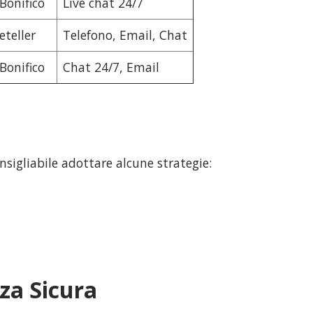
Bonifico
Live chat 24/7
eteller
Telefono, Email, Chat
Bonifico
Chat 24/7, Email
nsigliabile adottare alcune strategie:
za Sicura