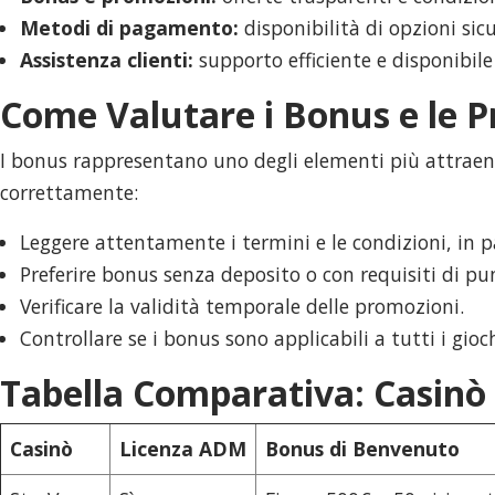
Metodi di pagamento:
disponibilità di opzioni sicur
Assistenza clienti:
supporto efficiente e disponibile 
Come Valutare i Bonus e le 
I bonus rappresentano uno degli elementi più attraenti
correttamente:
Leggere attentamente i termini e le condizioni, in p
Preferire bonus senza deposito o con requisiti di pu
Verificare la validità temporale delle promozioni.
Controllare se i bonus sono applicabili a tutti i gioch
Tabella Comparativa: Casinò O
Casinò
Licenza ADM
Bonus di Benvenuto