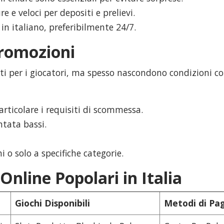
e e veloci per depositi e prelievi.
in italiano, preferibilmente 24/7.
Promozioni
 per i giocatori, ma spesso nascondono condizioni comp
articolare i requisiti di scommessa.
ntata bassi.
i o solo a specifiche categorie.
nline Popolari in Italia
Giochi Disponibili
Metodi di P