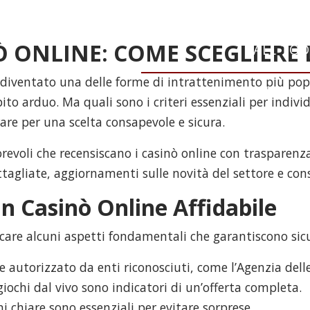
Ò ONLINE: COME SCEGLIERE
CALL TO
 diventato una delle forme di intrattenimento più popol
HOME
ABOUT US
o arduo. Ma quali sono i criteri essenziali per individ
are per una scelta consapevole e sicura.
orevoli che recensiscano i casinò online con trasparenz
tagliate, aggiornamenti sulle novità del settore e consig
un Casinò Online Affidabile
care alcuni aspetti fondamentali che garantiscono sicur
 autorizzato da enti riconosciuti, come l’Agenzia dell
giochi dal vivo sono indicatori di un’offerta completa.
i chiare sono essenziali per evitare sorprese.