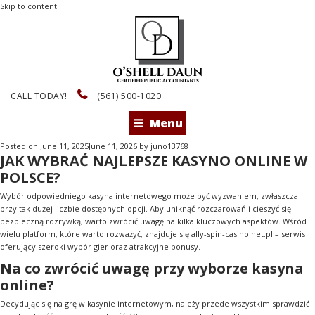
Skip to content
CALL TODAY!
(561) 500-1020
Menu
Posted on
June 11, 2025
June 11, 2026
by
juno13768
JAK WYBRAĆ NAJLEPSZE KASYNO ONLINE W
POLSCE?
Wybór odpowiedniego kasyna internetowego może być wyzwaniem, zwłaszcza
przy tak dużej liczbie dostępnych opcji. Aby uniknąć rozczarowań i cieszyć się
bezpieczną rozrywką, warto zwrócić uwagę na kilka kluczowych aspektów. Wśród
wielu platform, które warto rozważyć, znajduje się
ally-spin-casino.net.pl
– serwis
oferujący szeroki wybór gier oraz atrakcyjne bonusy.
Na co zwrócić uwagę przy wyborze kasyna
online?
Decydując się na grę w kasynie internetowym, należy przede wszystkim sprawdzić