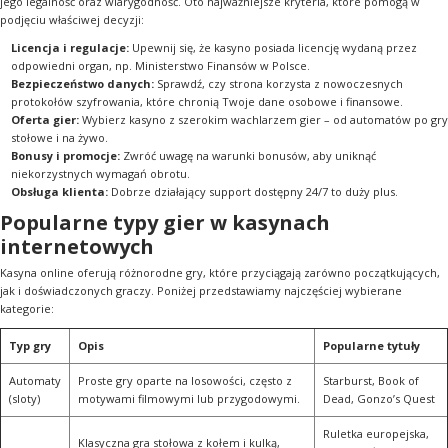
jego legalność oraz wiarygodność. Oto najważniejsze kryteria, które pomogą w
podjęciu właściwej decyzji:
Licencja i regulacje:
Upewnij się, że kasyno posiada licencję wydaną przez
odpowiedni organ, np. Ministerstwo Finansów w Polsce.
Bezpieczeństwo danych:
Sprawdź, czy strona korzysta z nowoczesnych
protokołów szyfrowania, które chronią Twoje dane osobowe i finansowe.
Oferta gier:
Wybierz kasyno z szerokim wachlarzem gier – od automatów po gry
stołowe i na żywo.
Bonusy i promocje:
Zwróć uwagę na warunki bonusów, aby uniknąć
niekorzystnych wymagań obrotu.
Obsługa klienta:
Dobrze działający support dostępny 24/7 to duży plus.
Popularne typy gier w kasynach
internetowych
Kasyna online oferują różnorodne gry, które przyciągają zarówno początkujących,
jak i doświadczonych graczy. Poniżej przedstawiamy najczęściej wybierane
kategorie:
Typ gry
Opis
Popularne tytuły
Automaty
Proste gry oparte na losowości, często z
Starburst, Book of
(sloty)
motywami filmowymi lub przygodowymi.
Dead, Gonzo’s Quest
Ruletka europejska,
Klasyczna gra stołowa z kołem i kulką,