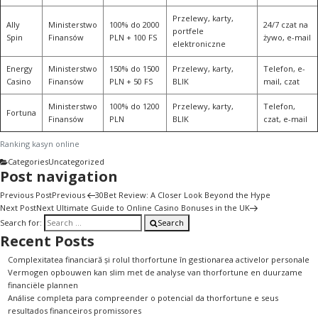
Przelewy, karty,
Ally
Ministerstwo
100% do 2000
24/7 czat na
portfele
Spin
Finansów
PLN + 100 FS
żywo, e-mail
elektroniczne
Energy
Ministerstwo
150% do 1500
Przelewy, karty,
Telefon, e-
Casino
Finansów
PLN + 50 FS
BLIK
mail, czat
Ministerstwo
100% do 1200
Przelewy, karty,
Telefon,
Fortuna
Finansów
PLN
BLIK
czat, e-mail
Ranking kasyn online
Categories
Uncategorized
Post navigation
Previous Post
Previous
30Bet Review: A Closer Look Beyond the Hype
Next Post
Next
Ultimate Guide to Online Casino Bonuses in the UK
Search for:
Search
Recent Posts
Complexitatea financiară și rolul thorfortune în gestionarea activelor personale
Vermogen opbouwen kan slim met de analyse van thorfortune en duurzame
financiële plannen
Análise completa para compreender o potencial da thorfortune e seus
resultados financeiros promissores