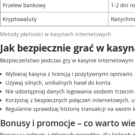
Przelew bankowy
1-2 dni r
Kryptowaluty
Natychmi
Metody płatności w kasynach internetowych
Jak bezpiecznie grać w kasyn
Bezpieczeństwo podczas gry w kasynie internetowym 
Wybieraj kasyna z licencją i pozytywnymi opiniami.
Używaj silnych, unikalnych haseł do konta.
Nie udostępniaj danych logowania osobom trzecim.
Korzystaj z bezpiecznych połączeń internetowych, un
Regularnie sprawdzaj historię transakcji na swoim k
Bonusy i promocje – co warto wie
Bonusy są jednym z głównych powodów, dla których g