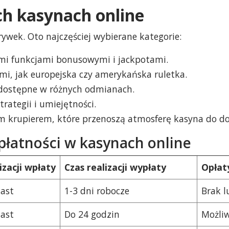
ch kasynach online
rywek. Oto najczęściej wybierane kategorie:
ymi funkcjami bonusowymi i jackpotami.
mi, jak europejska czy amerykańska ruletka.
, dostępne w różnych odmianach.
ategii i umiejętności.
m krupierem, które przenoszą atmosferę kasyna do d
łatności w kasynach online
izacji wpłaty
Czas realizacji wypłaty
Opłat
ast
1-3 dni robocze
Brak 
ast
Do 24 godzin
Możliw