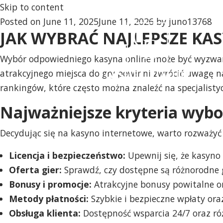
Skip to content
Posted on
June 11, 2025
June 11, 2026
by
juno13768
JAK WYBRAĆ NAJLEPSZE KA
Wybór odpowiedniego kasyna online może być wyzwanie
atrakcyjnego miejsca do gry powinni zwrócić uwagę na
rankingów, które często można znaleźć na specjalisty
Najważniejsze kryteria wybo
Decydując się na kasyno internetowe, warto rozważyć
Licencja i bezpieczeństwo:
Upewnij się, że kasyno
Oferta gier:
Sprawdź, czy dostępne są różnorodne g
Bonusy i promocje:
Atrakcyjne bonusy powitalne or
Metody płatności:
Szybkie i bezpieczne wpłaty or
Obsługa klienta:
Dostępność wsparcia 24/7 oraz ró