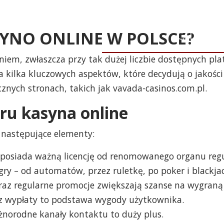
SYNO ONLINE W POLSCE?
CALL TO
m, zwłaszcza przy tak dużej liczbie dostępnych plat
HOME
ABOUT US
 kilka kluczowych aspektów, które decydują o jakości 
cznych stronach, takich jak
vavada-casinos.com.pl
.
ru kasyna online
 następujące elementy:
 posiada ważną licencję od renomowanego organu regu
ry – od automatów, przez ruletkę, po poker i blackja
az regularne promocje zwiększają szanse na wygraną 
az wypłaty to podstawa wygody użytkownika.
żnorodne kanały kontaktu to duży plus.