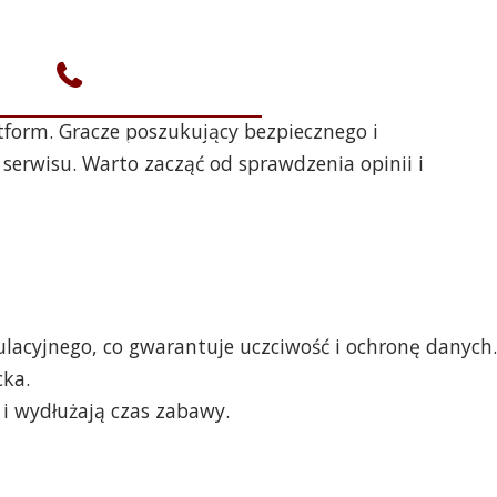
DAY!
(561) 500-1020
form. Gracze poszukujący bezpiecznego i
SERVICES
CONTACT US
serwisu. Warto zacząć od sprawdzenia opinii i
lacyjnego, co gwarantuje uczciwość i ochronę danych.
cka.
i wydłużają czas zabawy.