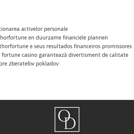
tionarea activelor personale
horfortune en duurzame financiële plannen
horfortune e seus resultados financeiros promissores
r fortune casino garantează divertisment de calitate
pre zberateľov pokladov