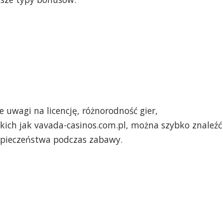
 uwagi na licencję, różnorodność gier,
kich jak
vavada-casinos.com.pl
, można szybko znaleźć
ezpieczeństwa podczas zabawy.