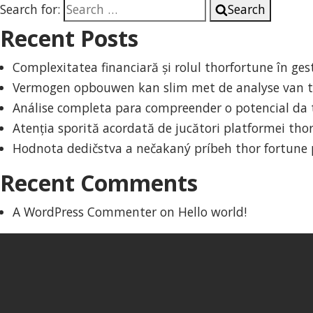
Search for:
Search
Recent Posts
Complexitatea financiară și rolul thorfortune în ges
Vermogen opbouwen kan slim met de analyse van t
Análise completa para compreender o potencial da t
Atenția sporită acordată de jucători platformei tho
Hodnota dedičstva a nečakaný príbeh thor fortune 
Recent Comments
A WordPress Commenter
on
Hello world!