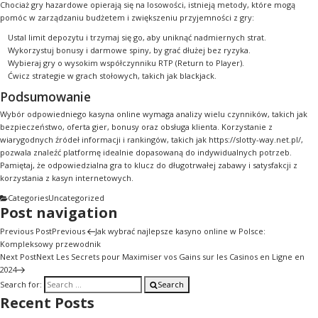
Chociaż gry hazardowe opierają się na losowości, istnieją metody, które mogą
pomóc w zarządzaniu budżetem i zwiększeniu przyjemności z gry:
Ustal limit depozytu i trzymaj się go, aby uniknąć nadmiernych strat.
Wykorzystuj bonusy i darmowe spiny, by grać dłużej bez ryzyka.
Wybieraj gry o wysokim współczynniku RTP (Return to Player).
Ćwicz strategie w grach stołowych, takich jak blackjack.
Podsumowanie
Wybór odpowiedniego kasyna online wymaga analizy wielu czynników, takich jak
bezpieczeństwo, oferta gier, bonusy oraz obsługa klienta. Korzystanie z
wiarygodnych źródeł informacji i rankingów, takich jak
https://slotty-way.net.pl/
,
pozwala znaleźć platformę idealnie dopasowaną do indywidualnych potrzeb.
Pamiętaj, że odpowiedzialna gra to klucz do długotrwałej zabawy i satysfakcji z
korzystania z kasyn internetowych.
Categories
Uncategorized
Post navigation
Previous Post
Previous
Jak wybrać najlepsze kasyno online w Polsce:
Kompleksowy przewodnik
Next Post
Next
Les Secrets pour Maximiser vos Gains sur les Casinos en Ligne en
2024
Search for:
Search
Recent Posts