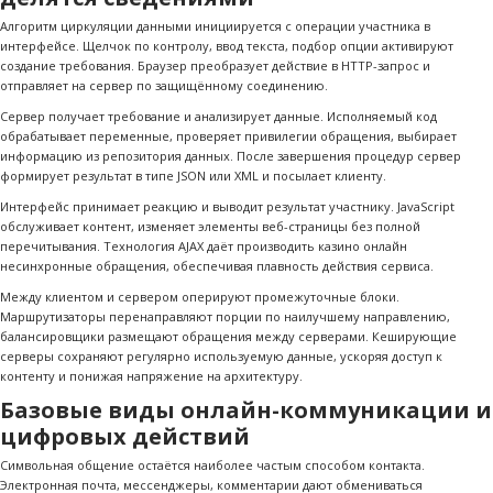
Алгоритм циркуляции данными инициируется с операции участника в
интерфейсе. Щелчок по контролу, ввод текста, подбор опции активируют
создание требования. Браузер преобразует действие в HTTP-запрос и
отправляет на сервер по защищённому соединению.
Сервер получает требование и анализирует данные. Исполняемый код
обрабатывает переменные, проверяет привилегии обращения, выбирает
информацию из репозитория данных. После завершения процедур сервер
формирует результат в типе JSON или XML и посылает клиенту.
Интерфейс принимает реакцию и выводит результат участнику. JavaScript
обслуживает контент, изменяет элементы веб-страницы без полной
перечитывания. Технология AJAX даёт производить казино онлайн
несинхронные обращения, обеспечивая плавность действия сервиса.
Между клиентом и сервером оперируют промежуточные блоки.
Маршрутизаторы перенаправляют порции по наилучшему направлению,
балансировщики размещают обращения между серверами. Кеширующие
серверы сохраняют регулярно используемую данные, ускоряя доступ к
контенту и понижая напряжение на архитектуру.
Базовые виды онлайн-коммуникации и
цифровых действий
Символьная общение остаётся наиболее частым способом контакта.
Электронная почта, мессенджеры, комментарии дают обмениваться