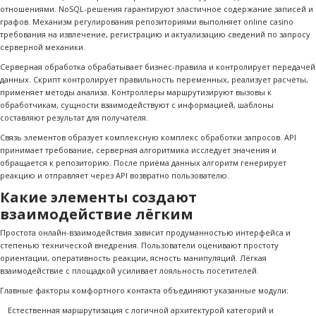
отношениями. NoSQL-решения гарантируют эластичное содержание записей и
графов. Механизм регулирования репозиториями выполняет online casino
требования на извлечение, регистрацию и актуализацию сведений по запросу
серверной механики.
Серверная обработка обрабатывает бизнес-правила и контролирует передачей
данных. Скрипт контролирует правильность переменных, реализует расчёты,
применяет методы анализа. Контроллеры маршрутизируют вызовы к
обработчикам, сущности взаимодействуют с информацией, шаблоны
составляют результат для получателя.
Связь элементов образует комплексную комплекс обработки запросов. API
принимает требование, серверная алгоритмика исследует значения и
обращается к репозиторию. После приёма данных алгоритм генерирует
реакцию и отправляет через API возвратно пользователю.
Какие элементы создают
взаимодействие лёгким
Простота онлайн-взаимодействия зависит продуманностью интерфейса и
степенью технической внедрения. Пользователи оценивают простоту
ориентации, оперативность реакции, ясность манипуляций. Лёгкая
взаимодействие с площадкой усиливает лояльность посетителей.
Главные факторы комфортного контакта объединяют указанные модули:
Естественная маршрутизация с логичной архитектурой категорий и