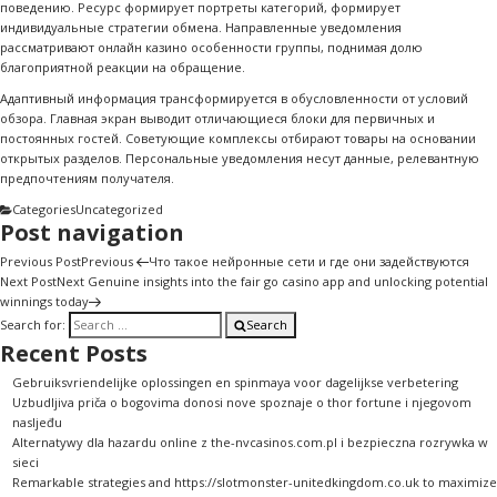
поведению. Ресурс формирует портреты категорий, формирует
индивидуальные стратегии обмена. Направленные уведомления
рассматривают онлайн казино особенности группы, поднимая долю
благоприятной реакции на обращение.
Адаптивный информация трансформируется в обусловленности от условий
обзора. Главная экран выводит отличающиеся блоки для первичных и
постоянных гостей. Советующие комплексы отбирают товары на основании
открытых разделов. Персональные уведомления несут данные, релевантную
предпочтениям получателя.
Categories
Uncategorized
Post navigation
Previous Post
Previous
Что такое нейронные сети и где они задействуются
Next Post
Next
Genuine insights into the fair go casino app and unlocking potential
winnings today
Search for:
Search
Recent Posts
Gebruiksvriendelijke oplossingen en spinmaya voor dagelijkse verbetering
Uzbudljiva priča o bogovima donosi nove spoznaje o thor fortune i njegovom
nasljeđu
Alternatywy dla hazardu online z the-nvcasinos.com.pl i bezpieczna rozrywka w
sieci
Remarkable strategies and https://slotmonster-unitedkingdom.co.uk to maximize