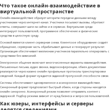
Что такое онлайн-взаимодействие в
виртуальной пространстве
Онлайн-взаимодействие образует алгоритм передачи данными между
участниками через интернет-канал. Участники посылают вызовы, обретают
ответы, совершают шаги на сайтах и в сервисах. Виртуальная среда
интегрирует пользователей, программное обеспечение и физические
средства в целостную среду.
Основой является клиент-серверная схема. Клиентское оборудование создаёт
обращение, серверная часть обрабатывает данные и генерирует результат.
Организация обеспечивает миллионам участников параллельно оперировать с
средствами без зависаний.
Электронное общение включает многочисленные варианты взаимодействия.
Письменные письма, аудио звонки, видеоконференции, обмен документами
реализуются через казино онлайн профильные протоколы транспортировки
сведений. Каждый формат нуждается заданной пропускной способности связи.
Системы обеспечивают одновременное и асинхронное взаимодействие.
Синхронный формат предполагает быстрый обмен, когда стороны находятся
онлайн синхронно. Асинхронный режим позволяет отправлять контент с
задержкой. Подбор режима зависит от нужд бизнеса и запросов пользователей.
Как юзеры, интерфейсы и серверы
делятся сведениями