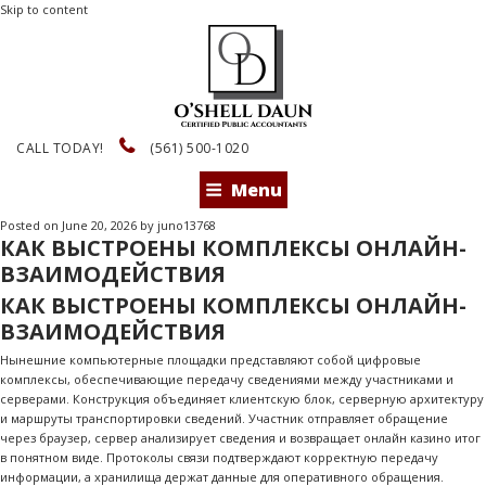
Skip to content
CALL TODAY!
(561) 500-1020
Menu
Posted on
June 20, 2026
by
juno13768
КАК ВЫСТРОЕНЫ КОМПЛЕКСЫ ОНЛАЙН-
ВЗАИМОДЕЙСТВИЯ
КАК ВЫСТРОЕНЫ КОМПЛЕКСЫ ОНЛАЙН-
ВЗАИМОДЕЙСТВИЯ
Нынешние компьютерные площадки представляют собой цифровые
комплексы, обеспечивающие передачу сведениями между участниками и
серверами. Конструкция объединяет клиентскую блок, серверную архитектуру
и маршруты транспортировки сведений. Участник отправляет обращение
через браузер, сервер анализирует сведения и возвращает
онлайн казино
итог
в понятном виде. Протоколы связи подтверждают корректную передачу
информации, а хранилища держат данные для оперативного обращения.