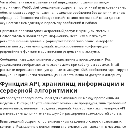
Чаты обеспечивают моментальный циркуляцию посланиями между
участниками. WebSocket-соединение сохраняет постоянный путь соединения,
обеспечивая серверу направлять последние сообщения без дополнительных
обращений. Технология образует онлайн казино постоянный канал данных,
осуществляя немедленную пересылку сообщений и файлов.
Приватные профили дают настроенный доступ к функциям системы.
Пользователь выполняет аутентификацию, механизм анализирует
регистрационные данные и формирует безопасную сеанс. Интерфейс
показывает журнал манипуляций, зафиксированные конфигурации,
разрешённые функции в-соответствии разрешениям аккаунта.
Сообщения извещают клиентов о существенных происшествиях. Push-
уведомления отображаются на экране даже при свёрнутом сервисе. Email-
рассылки пересылают полную данные на аккаунт. SMS-сообщения гарантируют
получение критически значимых данных автономно от доступа к интернету.
Функция API, хранилищ информации и
серверной алгоритмики
API образует совокупность норм для коммуникации между программными
модулями. Интерфейс устанавливает возможные процедуры, типы требований
и результатов, значения передачи сведений. Разработчики эксплуатируют API
для внедрения дополнительных служб и расширения возможностей систем.
Базы сведений сохраняют организованную сведения о юзерах, транзакциях,
контенте. Реляционные репозитории систематизируют сведения в массивы со