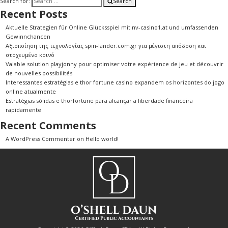
Search for:
Search
Recent Posts
Aktuelle Strategien für Online Glücksspiel mit nv-casino1.at und umfassenden
Gewinnchancen
Αξιοποίηση της τεχνολογίας spin-lander.com.gr για μέγιστη απόδοση και
στοχευμένο κοινό
Valable solution playjonny pour optimiser votre expérience de jeu et découvrir
de nouvelles possibilités
Interessantes estratégias e thor fortune casino expandem os horizontes do jogo
online atualmente
Estratégias sólidas e thorfortune para alcançar a liberdade financeira
rapidamente
Recent Comments
A WordPress Commenter
on
Hello world!