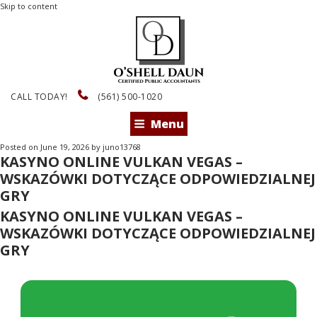
Skip to content
CALL TODAY!
(561) 500-1020
Menu
Posted on
June 19, 2026
by
juno13768
KASYNO ONLINE VULKAN VEGAS –
WSKAZÓWKI DOTYCZĄCE ODPOWIEDZIALNEJ
GRY
KASYNO ONLINE VULKAN VEGAS –
WSKAZÓWKI DOTYCZĄCE ODPOWIEDZIALNEJ
GRY