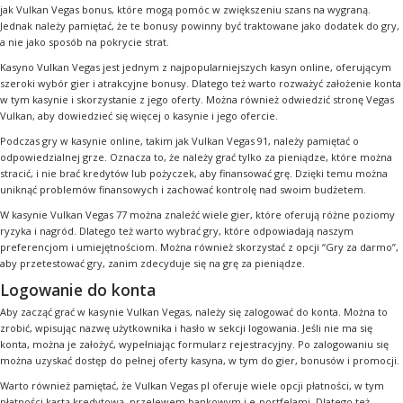
jak Vulkan Vegas bonus, które mogą pomóc w zwiększeniu szans na wygraną.
Jednak należy pamiętać, że te bonusy powinny być traktowane jako dodatek do gry,
a nie jako sposób na pokrycie strat.
Kasyno Vulkan Vegas jest jednym z najpopularniejszych kasyn online, oferującym
szeroki wybór gier i atrakcyjne bonusy. Dlatego też warto rozważyć założenie konta
w tym kasynie i skorzystanie z jego oferty. Można również odwiedzić stronę Vegas
Vulkan, aby dowiedzieć się więcej o kasynie i jego ofercie.
Podczas gry w kasynie online, takim jak Vulkan Vegas 91, należy pamiętać o
odpowiedzialnej grze. Oznacza to, że należy grać tylko za pieniądze, które można
stracić, i nie brać kredytów lub pożyczek, aby finansować grę. Dzięki temu można
uniknąć problemów finansowych i zachować kontrolę nad swoim budżetem.
W kasynie Vulkan Vegas 77 można znaleźć wiele gier, które oferują różne poziomy
ryzyka i nagród. Dlatego też warto wybrać gry, które odpowiadają naszym
preferencjom i umiejętnościom. Można również skorzystać z opcji “Gry za darmo”,
aby przetestować gry, zanim zdecyduje się na grę za pieniądze.
Logowanie do konta
Aby zacząć grać w kasynie Vulkan Vegas, należy się zalogować do konta. Można to
zrobić, wpisując nazwę użytkownika i hasło w sekcji logowania. Jeśli nie ma się
konta, można je założyć, wypełniając formularz rejestracyjny. Po zalogowaniu się
można uzyskać dostęp do pełnej oferty kasyna, w tym do gier, bonusów i promocji.
Warto również pamiętać, że Vulkan Vegas pl oferuje wiele opcji płatności, w tym
płatności kartą kredytową, przelewem bankowym i e-portfelami. Dlatego też