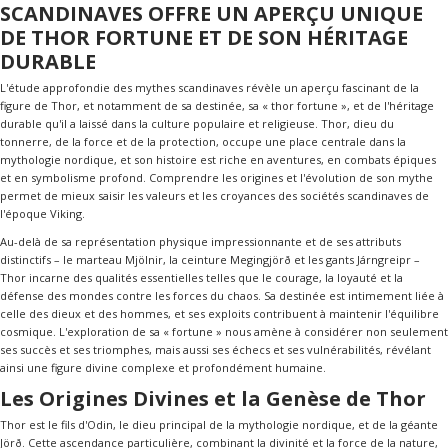
SCANDINAVES OFFRE UN APERÇU UNIQUE
DE THOR FORTUNE ET DE SON HÉRITAGE
DURABLE
L'étude approfondie des mythes scandinaves révèle un aperçu fascinant de la
figure de Thor, et notamment de sa destinée, sa «
thor fortune
», et de l'héritage
durable qu'il a laissé dans la culture populaire et religieuse. Thor, dieu du
tonnerre, de la force et de la protection, occupe une place centrale dans la
mythologie nordique, et son histoire est riche en aventures, en combats épiques
et en symbolisme profond. Comprendre les origines et l'évolution de son mythe
permet de mieux saisir les valeurs et les croyances des sociétés scandinaves de
l'époque Viking.
Au-delà de sa représentation physique impressionnante et de ses attributs
distinctifs – le marteau Mjölnir, la ceinture Megingjörð et les gants Járngreipr –
Thor incarne des qualités essentielles telles que le courage, la loyauté et la
défense des mondes contre les forces du chaos. Sa destinée est intimement liée à
celle des dieux et des hommes, et ses exploits contribuent à maintenir l'équilibre
cosmique. L'exploration de sa « fortune » nous amène à considérer non seulement
ses succès et ses triomphes, mais aussi ses échecs et ses vulnérabilités, révélant
ainsi une figure divine complexe et profondément humaine.
Les Origines Divines et la Genèse de Thor
Thor est le fils d'Odin, le dieu principal de la mythologie nordique, et de la géante
Jörð. Cette ascendance particulière, combinant la divinité et la force de la nature,