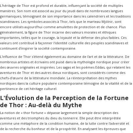
L'héritage de Thor est profond et durable, influençant la société de multiples
manières. Son nom est associé au jour du jeudi dans de nombreuses langues
germaniques, témoignant de son importance dans les calendriers et les traditions
scandinaves. Les symboles associés à Thor, tels que le marteau Mjölnir, sont
encore utilisés aujourd'hui comme amulettes de protection et de chance. Plus
généralement, la figure de Thor incarne des valeurs morales et éthiques
importantes, telles que le courage, la loyauté et la défense des plus faibles. Ces
valeurs ont contribué à façonner l'identité culturelle des peuples scandinaves et
continuent d'inspirer la société contemporaine.
L'influence de Thor s'étend également au domaine de l'art et de la littérature. De
nombreux artistes et écrivains ont puisé dans la mythologie nordique pour créer
des œuvres originales et inspirées. Les sagas et les poèmes Eddas, qui relatent les
aventures de Thor et des autres dieux nordiques, sont considérés comme des
chefs-d'œuvre de la littérature mondiale. La réinterprétation des mythes
nordiques dans la culture populaire contemporaine témoigne de la vitalité et de la
pertinence de cet héritage culturel.
L'Évolution de la Perception de la Fortune
de Thor : Au-delà du Mythe
La notion de « thor fortune » dépasse largement la simple description des
aventures et des triomphes du dieu du tonnerre. Elle peut être interprétée
comme une métaphore de la condition humaine, de la lutte contre l'adversité et
de la recherche du bonheur et de la prospérité. En analysant les épreuves que