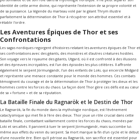
identité de cette arme divine, qui représente l'extension de sa propre volonté et
de sa puissance. La légende du marteau volé par le géant Thrym illustre
parfaitement la détermination de Thor à récupérer son attribut essentiel et à
rétablir l'ordre.
Les Aventures Épiques de Thor et ses
Confrontations
Les sagas nordiques regorgent d'histoires relatant les aventures épiques de Thor et
ses confrontations avec des géants, des monstres et d'autres créatures hostiles.
Son voyage vers le royaume des géants, Utgard, où il est confronté à des illusions
et des épreuves incroyables, est l'un des épisodes les plus célèbres. Il affronte
également le serpent Jörmungandr, l'un des enfants de Loki, qui encercle Midgard
et représente une menace constante pour le monde des hommes. Ces combats
témoignent du courage et de la détermination de Thor à protéger les dieux et les
hommes contre les forces du chaos. La façon dont Thor gère ces défis est au cœur
de sa « fortune » et de sa réputation.
La Bataille Finale du Ragnarök et le Destin de Thor
Le Ragnarök, la fin du monde dans la mythologie nordique, est l'événement
cataclysmique qui met fin à l'ère des dieux. Thor joue un rôle crucial dans cette
bataille finale, combattant vaillamment contre les forces du chaos, menées par
Loki et ses alliés. Il parvient à tuer le serpent Jörmungandr, mais succombe lui-
même aux effets du venin du serpent. Sa mort marque la fin d'un cycle et le début
d'une nouvelle ère. Bien qu'il périsse au Ragnarök, son sacrifice est essentiel pour