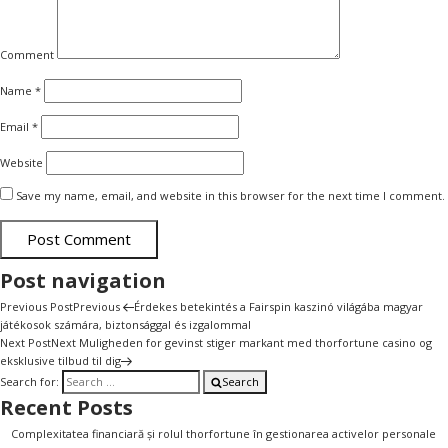
Comment
Name
*
Email
*
Website
Save my name, email, and website in this browser for the next time I comment.
Post navigation
Previous Post
Previous
Érdekes betekintés a Fairspin kaszinó világába magyar
játékosok számára, biztonsággal és izgalommal
Next Post
Next
Muligheden for gevinst stiger markant med thorfortune casino og
eksklusive tilbud til dig
Search for:
Search
Recent Posts
Complexitatea financiară și rolul thorfortune în gestionarea activelor personale