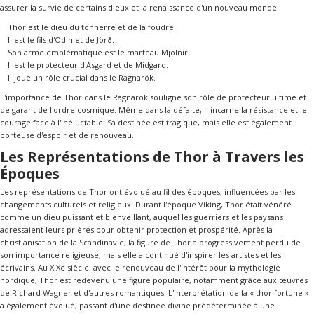
assurer la survie de certains dieux et la renaissance d'un nouveau monde.
Thor est le dieu du tonnerre et de la foudre.
Il est le fils d'Odin et de Jörð.
Son arme emblématique est le marteau Mjölnir.
Il est le protecteur d'Asgard et de Midgard.
Il joue un rôle crucial dans le Ragnarök.
L'importance de Thor dans le Ragnarök souligne son rôle de protecteur ultime et
de garant de l'ordre cosmique. Même dans la défaite, il incarne la résistance et le
courage face à l'inéluctable. Sa destinée est tragique, mais elle est également
porteuse d'espoir et de renouveau.
Les Représentations de Thor à Travers les
Époques
Les représentations de Thor ont évolué au fil des époques, influencées par les
changements culturels et religieux. Durant l'époque Viking, Thor était vénéré
comme un dieu puissant et bienveillant, auquel les guerriers et les paysans
adressaient leurs prières pour obtenir protection et prospérité. Après la
christianisation de la Scandinavie, la figure de Thor a progressivement perdu de
son importance religieuse, mais elle a continué d'inspirer les artistes et les
écrivains. Au XIXe siècle, avec le renouveau de l'intérêt pour la mythologie
nordique, Thor est redevenu une figure populaire, notamment grâce aux œuvres
de Richard Wagner et d'autres romantiques. L'interprétation de la « thor fortune »
a également évolué, passant d'une destinée divine prédéterminée à une