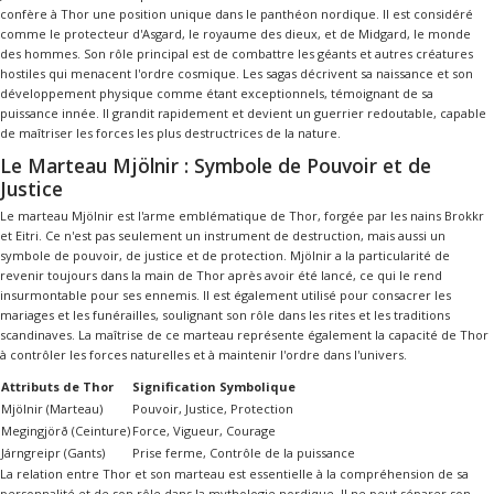
confère à Thor une position unique dans le panthéon nordique. Il est considéré
comme le protecteur d'Asgard, le royaume des dieux, et de Midgard, le monde
des hommes. Son rôle principal est de combattre les géants et autres créatures
hostiles qui menacent l'ordre cosmique. Les sagas décrivent sa naissance et son
développement physique comme étant exceptionnels, témoignant de sa
puissance innée. Il grandit rapidement et devient un guerrier redoutable, capable
de maîtriser les forces les plus destructrices de la nature.
Le Marteau Mjölnir : Symbole de Pouvoir et de
Justice
Le marteau Mjölnir est l'arme emblématique de Thor, forgée par les nains Brokkr
et Eitri. Ce n'est pas seulement un instrument de destruction, mais aussi un
symbole de pouvoir, de justice et de protection. Mjölnir a la particularité de
revenir toujours dans la main de Thor après avoir été lancé, ce qui le rend
insurmontable pour ses ennemis. Il est également utilisé pour consacrer les
mariages et les funérailles, soulignant son rôle dans les rites et les traditions
scandinaves. La maîtrise de ce marteau représente également la capacité de Thor
à contrôler les forces naturelles et à maintenir l'ordre dans l'univers.
Attributs de Thor
Signification Symbolique
Mjölnir (Marteau)
Pouvoir, Justice, Protection
Megingjörð (Ceinture)
Force, Vigueur, Courage
Járngreipr (Gants)
Prise ferme, Contrôle de la puissance
La relation entre Thor et son marteau est essentielle à la compréhension de sa
personnalité et de son rôle dans la mythologie nordique. Il ne peut séparer son