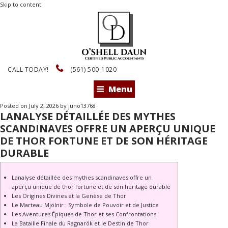
Skip to content
CALL TODAY!
(561) 500-1020
Menu
Posted on
July 2, 2026
by
juno13768
LANALYSE DÉTAILLÉE DES MYTHES
SCANDINAVES OFFRE UN APERÇU UNIQUE
DE THOR FORTUNE ET DE SON HÉRITAGE
DURABLE
Lanalyse détaillée des mythes scandinaves offre un
aperçu unique de thor fortune et de son héritage durable
Les Origines Divines et la Genèse de Thor
Le Marteau Mjölnir : Symbole de Pouvoir et de Justice
Les Aventures Épiques de Thor et ses Confrontations
La Bataille Finale du Ragnarök et le Destin de Thor