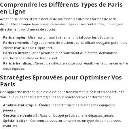
Comprendre les Différents Types de Paris
en Ligne
Avant de se lancer, il est essentiel de maîtriser les diverses formes de paris
disponibles. Chaque type présente ses avantages et ses contraintes, influençant
directement vos chances de succès.
Paris simples :
Miser sur un seul événement, idéal pour les débutants.
Paris combinés :
Regroupement de plusieurs paris, offrant des gains potentiels
élevés mais avec un risque accru.
Paris en direct :
Parier pendant le déroulement d’un match, demandant
réactivité et analyse en temps réel.
Paris à handicap :
Niveau de difficulté ajusté pour équilibrer les chances entre
deux équipes.
Stratégies Eprouvées pour Optimiser Vos
Paris
Une approche méthodique est la clé pour transformer le hasard en opportunité.
Voici quelques conseils stratégiques pour améliorer vos performances :
Analyse statistique :
Étudiez les performances passées des équipes ou
joueurs.
Gestion de bankroll :
Fixez un budget précis et ne le dépassez jamais.
Spécialisation :
Concentrez-vous sur un sport ou un type de pari que vous
maîtrisez.