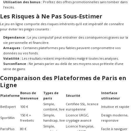
Utilisation des bonus :
Profitez des offres promotionnelles sans tomber dans
l’excès.
Les Risques à Ne Pas Sous-Estimer
Le jeu en ligne comporte des risques inhérents qu’il est impératif de connaître
pour éviter les pièges courants :
Dépendance :
Le jeu compulsif peut entraîner des conséquences graves sur la
vie personnelle et financière.
Arnaques :
Certaines plateformes peu fiables peuvent compromettre vos
données ou vos fonds.
Volatilité :
Les résultats restent imprévisibles malgré toutes les analyses.
Surconfiance :
Ne jamais parier au-delà de ses moyens sous prétexte d’une
série de gains.
Comparaison des Plateformes de Paris en
Ligne
Bonus de
Types de
Interface
Plateforme
Sécurité
bienvenue
paris
utilisateur
Simple,
Certifiée SSL, licence
BetExpert
100 €
Intuitive et rapide
combiné, live
européenne
150 € +
Simple,
Licence UKGC,
Design moderne,
SportWin
freebets
handicap, live
cryptage avancé
responsive
Simple,
Licence française,
ParisPlus
80 €
Facile à naviguer