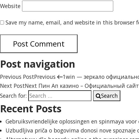
Website
Save my name, email, and website in this browser f
Post navigation
Previous Post
Previous
1win — зеркало официально
Next Post
Next
Пин Ап казино – Официальный сайт 
Search for:
Search
Recent Posts
Gebruiksvriendelijke oplossingen en spinmaya voor 
Uzbudljiva priča o bogovima donosi nove spoznaje o