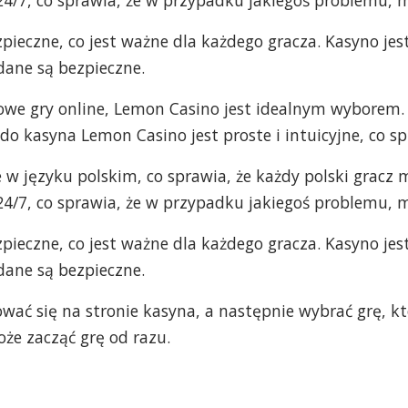
ieczne, co jest ważne dla każdego gracza. Kasyno jes
dane są bezpieczne.
we gry online, Lemon Casino jest idealnym wyborem. T
o kasyna Lemon Casino jest proste i intuicyjne, co sp
 języku polskim, co sprawia, że każdy polski gracz 
 24/7, co sprawia, że w przypadku jakiegoś problemu,
ieczne, co jest ważne dla każdego gracza. Kasyno jes
dane są bezpieczne.
gować się na stronie kasyna, a następnie wybrać grę,
oże zacząć grę od razu.