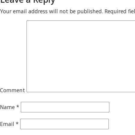
Your email address will not be published.
Required fi
Comment
Name
*
Email
*