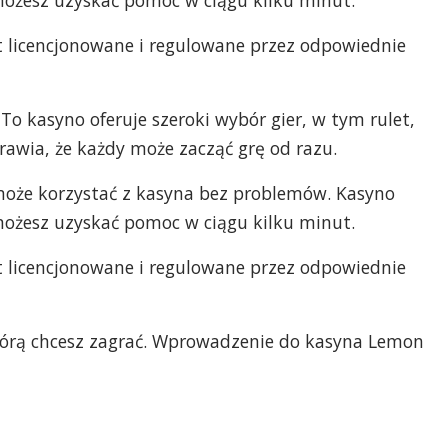
t licencjonowane i regulowane przez odpowiednie
o kasyno oferuje szeroki wybór gier, w tym rulet,
rawia, że każdy może zacząć grę od razu.
może korzystać z kasyna bez problemów. Kasyno
 możesz uzyskać pomoc w ciągu kilku minut.
t licencjonowane i regulowane przez odpowiednie
 którą chcesz zagrać. Wprowadzenie do kasyna Lemon