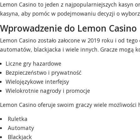
Lemon Casino to jeden z najpopularniejszych kasyn on
kasyna, aby pomóc w podejmowaniu decyzji o wyborze
Wprowadzenie do Lemon Casino
Lemon Casino zostało załocone w 2019 roku i od tego 
automatów, blackjacka i wiele innych. Gracze mogą 
Liczne gry hazardowe
Bezpieczeństwo i prywatność
Wielojęzykowe interfejsy
Wielokrotnie nagrody i promocje
Lemon Casino oferuje swoim graczy wiele możliwości 
Ruletka
Automaty
Blackjack