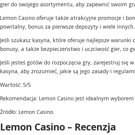
gier do swojego asortymentu, aby zapewnić swoim grac
Lemon Casino oferuje także atrakcyjne promocje i bonu
powitalny, bonus za pierwsze depozyty i wiele innych.
Jeśli szukasz kasyna, które oferuje najlepsze warunki
bonusy, a także bezpieczeństwo i uczciwość gier, co
Jeśli jesteś gotów do rozpoczęcia gry, zarejestruj się
kasyna, aby zrozumieć, jakie są jego zasady i regulam
Wartość: 5/5
Rekomendacja: Lemon Casino jest idealnym wyborem dla
Źródło: Lemon Casino
Lemon Casino – Recenzja