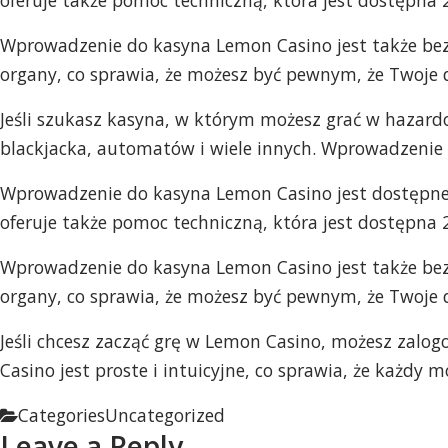
Wprowadzenie do kasyna Lemon Casino jest także bezp
organy, co sprawia, że możesz być pewnym, że Twoje 
Jeśli szukasz kasyna, w którym możesz grać w hazardo
blackjacka, automatów i wiele innych. Wprowadzenie d
Wprowadzenie do kasyna Lemon Casino jest dostępne w
oferuje także pomoc techniczną, która jest dostępna
Wprowadzenie do kasyna Lemon Casino jest także bezp
organy, co sprawia, że możesz być pewnym, że Twoje 
Jeśli chcesz zacząć grę w Lemon Casino, możesz zalo
Casino jest proste i intuicyjne, co sprawia, że każdy m
Categories
Uncategorized
Leave a Reply