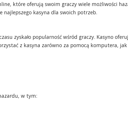
line, które oferują swoim graczy wiele możliwości ha
 najlepszego kasyna dla swoich potrzeb.
czasu zyskało popularność wśród graczy. Kasyno oferuj
korzystać z kasyna zarówno za pomocą komputera, jak
hazardu, w tym: