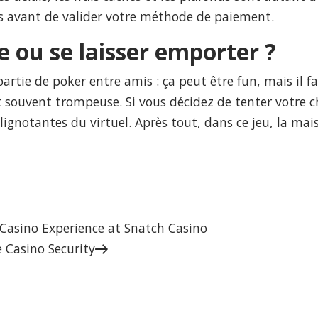
gnes avant de valider votre méthode de paiement.
te ou se laisser emporter ?
artie de poker entre amis : ça peut être fun, mais il f
est souvent trompeuse. Si vous décidez de tenter votre c
clignotantes du virtuel. Après tout, dans ce jeu, la ma
 Casino Experience at Snatch Casino
e Casino Security