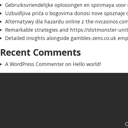
Gebruiksvriendelijke oplossingen en spinmaya voor 
Uzbudljiva priča o bogovima donosi nove spoznaje o
Alternatywy dla hazardu online z the-nvcasinos.com
Remarkable strategies and https://slotmonster-uni
Detailed insights alongside gambles-zens.co.uk em
Recent Comments
A WordPress Commenter
on
Hello world!
C