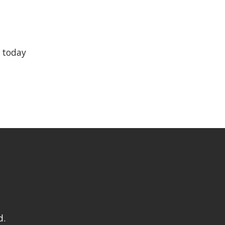
 today
d.