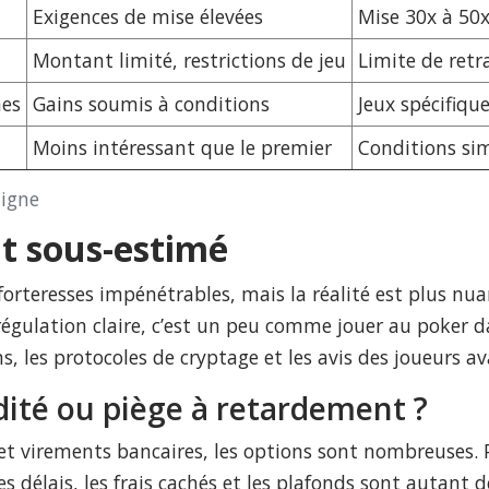
Exigences de mise élevées
Mise 30x à 50
Montant limité, restrictions de jeu
Limite de retr
nes
Gains soumis à conditions
Jeux spécifiq
Moins intéressant que le premier
Conditions si
ligne
nt sous-estimé
forteresses impénétrables, mais la réalité est plus nu
régulation claire, c’est un peu comme jouer au poker da
tions, les protocoles de cryptage et les avis des joueurs
ité ou piège à retardement ?
es et virements bancaires, les options sont nombreuse
s délais, les frais cachés et les plafonds sont autant 