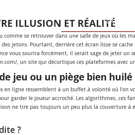
TRE ILLUSION ET RÉALITÉ
CALL TO
peu comme se retrouver dans une salle de jeux où les m
HOME
ABOUT US
is des jetons. Pourtant, derrière cet écran lisse se ca
nce vous sourira forcément, il serait sage de jeter un 
pin.com/
, un site qui décortique ces plateformes avec u
 de jeu ou un piège bien huilé
nos en ligne ressemblent à un buffet à volonté où l’on 
our garder le joueur accroché. Les algorithmes, ces f
son ne tire pas toujours un peu plus la couverture à el
dite ?