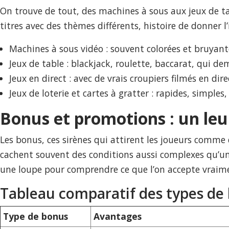
On trouve de tout, des machines à sous aux jeux de ta
titres avec des thèmes différents, histoire de donner l
Machines à sous vidéo : souvent colorées et bruyante
Jeux de table : blackjack, roulette, baccarat, qui 
Jeux en direct : avec de vrais croupiers filmés en dir
Jeux de loterie et cartes à gratter : rapides, simple
Bonus et promotions : un leu
Les bonus, ces sirènes qui attirent les joueurs comme d
cachent souvent des conditions aussi complexes qu’un co
une loupe pour comprendre ce que l’on accepte vraimen
Tableau comparatif des types de
Type de bonus
Avantages