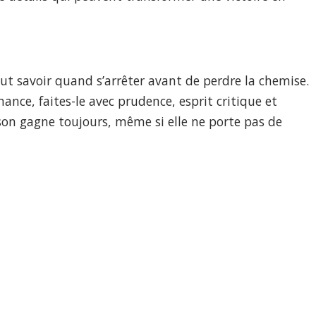
aut savoir quand s’arrêter avant de perdre la chemise.
hance, faites-le avec prudence, esprit critique et
ison gagne toujours, même si elle ne porte pas de