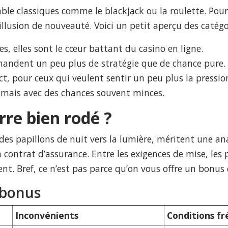
ble classiques comme le blackjack ou la roulette. Pou
’illusion de nouveauté. Voici un petit aperçu des catégo
s, elles sont le cœur battant du casino en ligne.
demandent un peu plus de stratégie que de chance pure.
ect, pour ceux qui veulent sentir un peu plus la pressio
s, mais avec des chances souvent minces.
rre bien rodé ?
es papillons de nuit vers la lumière, méritent une anal
ntrat d’assurance. Entre les exigences de mise, les pla
t. Bref, ce n’est pas parce qu’on vous offre un bonus
 bonus
Inconvénients
Conditions f