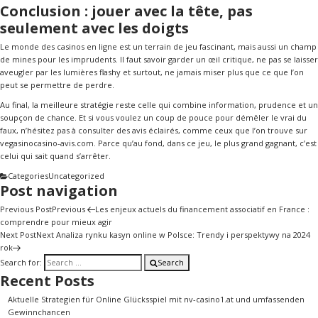
Conclusion : jouer avec la tête, pas
seulement avec les doigts
Le monde des casinos en ligne est un terrain de jeu fascinant, mais aussi un champ
de mines pour les imprudents. Il faut savoir garder un œil critique, ne pas se laisser
aveugler par les lumières flashy et surtout, ne jamais miser plus que ce que l’on
peut se permettre de perdre.
Au final, la meilleure stratégie reste celle qui combine information, prudence et un
soupçon de chance. Et si vous voulez un coup de pouce pour démêler le vrai du
faux, n’hésitez pas à consulter des avis éclairés, comme ceux que l’on trouve sur
vegasinocasino-avis.com
. Parce qu’au fond, dans ce jeu, le plus grand gagnant, c’est
celui qui sait quand s’arrêter.
Categories
Uncategorized
Post navigation
Previous Post
Previous
Les enjeux actuels du financement associatif en France :
comprendre pour mieux agir
Next Post
Next
Analiza rynku kasyn online w Polsce: Trendy i perspektywy na 2024
rok
Search for:
Search
Recent Posts
Aktuelle Strategien für Online Glücksspiel mit nv-casino1.at und umfassenden
Gewinnchancen