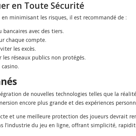
uer en Toute Sécurité
 en minimisant les risques, il est recommandé de :
 bancaires avec des tiers.
our chaque compte.
iter les excès.
er les réseaux publics non protégés.
 casino.
anés
ation de nouvelles technologies telles que la réalité virt
rsion encore plus grande et des expériences personna
cte et une meilleure protection des joueurs devrait ren
’industrie du jeu en ligne, offrant simplicité, rapidité