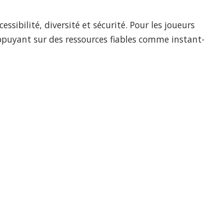
ibilité, diversité et sécurité. Pour les joueurs
’appuyant sur des ressources fiables comme
instant-