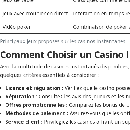
Jeux de table
Classiques comme le blac
Jeux avec croupier en direct
Interaction en temps ré
Vidéo poker
Combinaison de poker e
Principaux jeux proposés sur les casinos instantanés
Comment Choisir un Casino I
Avec la multitude de casinos instantanés disponibles, i
quelques critères essentiels à considérer :
Licence et régulation :
Vérifiez que le casino possè
Réputation :
Consultez les avis des joueurs et les no
Offres promotionnelles :
Comparez les bonus de bi
Méthodes de paiement :
Assurez-vous que les optio
Service client :
Privilégiez les casinos offrant un su