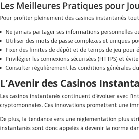
Les Meilleures Pratiques pour Jo
Pour profiter pleinement des casinos instantanés tout
Ne jamais partager ses informations personnelles ou
Utiliser des mots de passe complexes et uniques p
Fixer des limites de dépôt et de temps de jeu pour év
Privilégier les connexions sécurisées (HTTPS) et évit
Consulter régulièrement les conditions générales du
L’Avenir des Casinos Instant
Les casinos instantanés continuent d’évoluer avec l’intégr
cryptomonnaies. Ces innovations promettent une imme
De plus, la tendance vers une réglementation plus stri
instantanés sont donc appelés à devenir la norme dans l