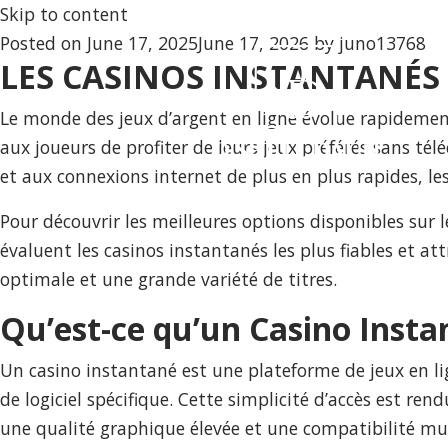
Skip to content
Posted on
June 17, 2025
June 17, 2026
by
juno13768
LES CASINOS INSTANTANÉS 
Le monde des jeux d’argent en ligne évolue rapidemen
aux joueurs de profiter de leurs jeux préférés sans té
et aux connexions internet de plus en plus rapides, le
Pour découvrir les meilleures options disponibles sur l
évaluent les casinos instantanés les plus fiables et a
optimale et une grande variété de titres.
Qu’est-ce qu’un Casino Insta
Un casino instantané est une plateforme de jeux en l
de logiciel spécifique. Cette simplicité d’accès est 
une qualité graphique élevée et une compatibilité mul