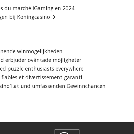
es du marché iGaming en 2024
gen bij Koningcasino
annende winmogelijkheden
oad erbjuder oväntade möjligheter
ed puzzle enthusiasts everywhere
s fiables et divertissement garanti
-casino1.at und umfassenden Gewinnchancen