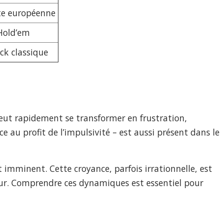
te européenne
Hold’em
ck classique
peut rapidement se transformer en frustration,
 au profit de l’impulsivité – est aussi présent dans le
t imminent. Cette croyance, parfois irrationnelle, est
eur. Comprendre ces dynamiques est essentiel pour