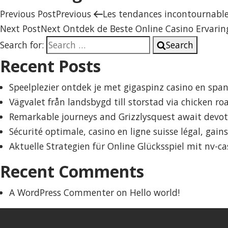
Previous Post
Previous
Les tendances incontournabl
Next Post
Next
Ontdek de Beste Online Casino Ervarin
Search for:
Search
Recent Posts
Speelplezier ontdek je met gigaspinz casino en sp
Vägvalet från landsbygd till storstad via chicken r
Remarkable journeys and Grizzlysquest await devot
Sécurité optimale, casino en ligne suisse légal, gain
Aktuelle Strategien für Online Glücksspiel mit nv
Recent Comments
A WordPress Commenter
on
Hello world!