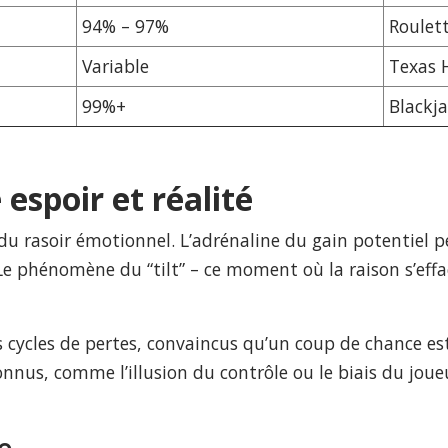
94% – 97%
Roulet
Variable
Texas 
99%+
Blackja
espoir et réalité
 du rasoir émotionnel. L’adrénaline du gain potentiel 
 phénomène du “tilt” – ce moment où la raison s’efface
es cycles de pertes, convaincus qu’un coup de chance es
nus, comme l’illusion du contrôle ou le biais du jou