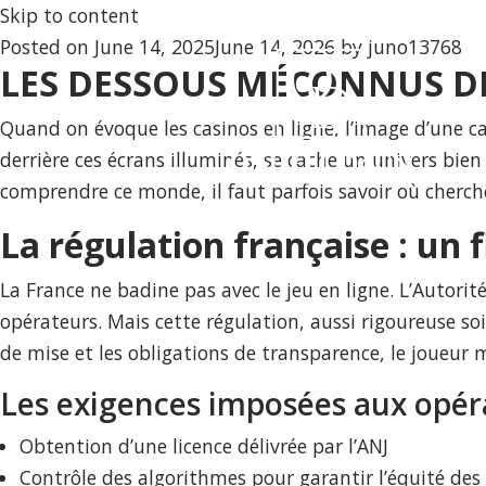
Skip to content
Posted on
June 14, 2025
June 14, 2026
by
juno13768
LES DESSOUS MÉCONNUS DE
Quand on évoque les casinos en ligne, l’image d’une ca
derrière ces écrans illuminés, se cache un univers bien 
comprendre ce monde, il faut parfois savoir où cherch
La régulation française : un 
La France ne badine pas avec le jeu en ligne. L’Autorit
opérateurs. Mais cette régulation, aussi rigoureuse soit
de mise et les obligations de transparence, le joueur
Les exigences imposées aux opér
Obtention d’une licence délivrée par l’ANJ
Contrôle des algorithmes pour garantir l’équité des