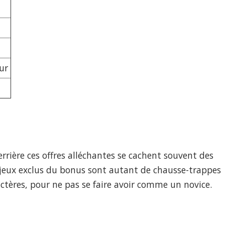
ur
errière ces offres alléchantes se cachent souvent des
es jeux exclus du bonus sont autant de chausse-trappes
ractères, pour ne pas se faire avoir comme un novice.