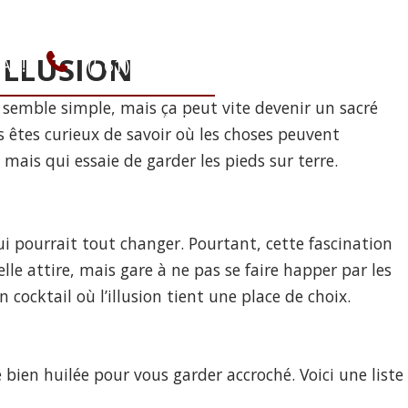
 ILLUSION
DAY!
(561) 500-1020
a semble simple, mais ça peut vite devenir un sacré
SERVICES
CONTACT US
us êtes curieux de savoir où les choses peuvent
 mais qui essaie de garder les pieds sur terre.
qui pourrait tout changer. Pourtant, cette fascination
le attire, mais gare à ne pas se faire happer par les
 cocktail où l’illusion tient une place de choix.
e bien huilée pour vous garder accroché. Voici une liste