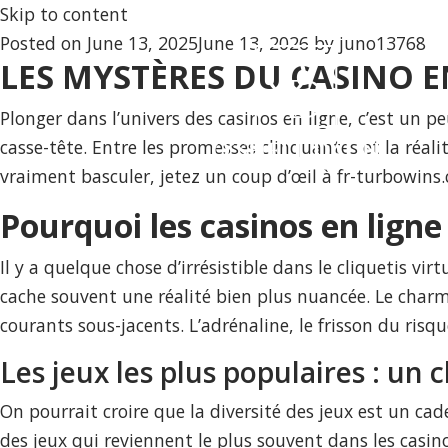
Skip to content
Posted on
June 13, 2025
June 13, 2026
by
juno13768
LES MYSTÈRES DU CASINO EN
Plonger dans l’univers des casinos en ligne, c’est un
casse-tête. Entre les promesses clinquantes et la réalit
vraiment basculer, jetez un coup d’œil à
fr-turbowins
Pourquoi les casinos en ligne
Il y a quelque chose d’irrésistible dans le cliquetis v
cache souvent une réalité bien plus nuancée. Le charme
courants sous-jacents. L’adrénaline, le frisson du risqu
Les jeux les plus populaires : un 
On pourrait croire que la diversité des jeux est un cad
des jeux qui reviennent le plus souvent dans les casino