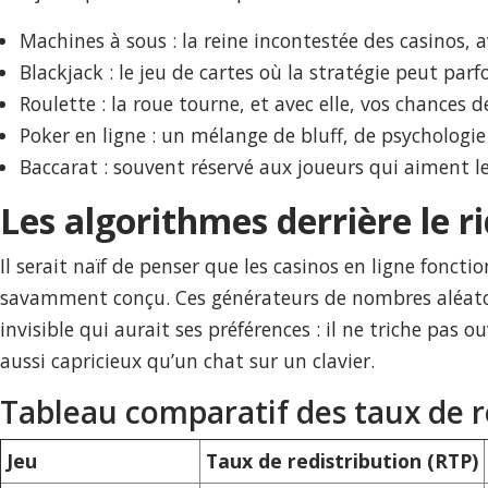
Machines à sous : la reine incontestée des casinos, 
Blackjack : le jeu de cartes où la stratégie peut parfo
Roulette : la roue tourne, et avec elle, vos chances 
Poker en ligne : un mélange de bluff, de psychologie 
Baccarat : souvent réservé aux joueurs qui aiment le
Les algorithmes derrière le r
Il serait naïf de penser que les casinos en ligne fonc
savamment conçu. Ces générateurs de nombres aléatoire
invisible qui aurait ses préférences : il ne triche pas 
aussi capricieux qu’un chat sur un clavier.
Tableau comparatif des taux de r
Jeu
Taux de redistribution (RTP)