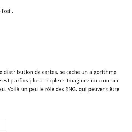
l’œil.
ue distribution de cartes, se cache un algorithme
é est parfois plus complexe. Imaginez un croupier
 jeu. Voilà un peu le rôle des RNG, qui peuvent être