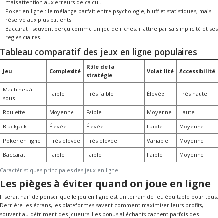
mais attention aux erreurs de calcul.
Poker en ligne : le mélange parfait entre psychologie, bluff et statistiques, mais
réservé aux plus patients.
Baccarat : souvent perçu comme un jeu de riches, il attire par sa simplicité et ses
règles claires.
Tableau comparatif des jeux en ligne populaires
Rôle de la
Jeu
Complexité
Volatilité
Accessibilité
stratégie
Machines à
Faible
Très faible
Élevée
Très haute
sous
Roulette
Moyenne
Faible
Moyenne
Haute
Blackjack
Élevée
Élevée
Faible
Moyenne
Poker en ligne
Très élevée
Très élevée
Variable
Moyenne
Baccarat
Faible
Faible
Faible
Moyenne
Caractéristiques principales des jeux en ligne
Les pièges à éviter quand on joue en ligne
Il serait naïf de penser que le jeu en ligne est un terrain de jeu équitable pour tous.
Derrière les écrans, les plateformes savent comment maximiser leurs profits,
souvent au détriment des joueurs. Les bonus alléchants cachent parfois des