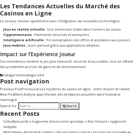
Les Tendances Actuelles du Marché des
Casinos en Ligne
Le secteur évolue rapidement avec l’intégration de nouvelles technologies :
Jeux en réalité virtuelle :
Une immersion totale dans l’univers du casino.
Cryptomonnaies :
Paiements sécurisés et anonymes.
Intelligence artificielle :
Personnalisation des offres et assistance aux joueurs.
Jeux mobiles :
Jouer partout grâce aux applications dédiées.
Impact sur l’Expérience Joueur
Ces innovations rendent le jeu plus interactif, sécurisé et accessible, tout en offrant
des possibilités accrues de gains et de divertissement.
Categories
Uncategorized
Post navigation
Previous Post
Previous
Les mystères du casino en ligne : entre illusion et réalité
Next Post
Next
Analyse approfondie des tendances actuelles dans l’industrie
iGaming
Search for:
Search
Recent Posts
Uzbudljiva priča o bogovima donosi nove spoznaje o thor fortune i njegovom
nasljeđu
Alternatywy dla hazardu online z the-nvcasinos.com.pl i bezpieczna rozrywka w