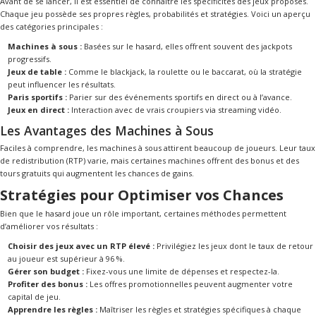
Avant de se lancer, il est essentiel de connaître les spécificités des jeux proposés.
Chaque jeu possède ses propres règles, probabilités et stratégies. Voici un aperçu
des catégories principales :
Machines à sous :
Basées sur le hasard, elles offrent souvent des jackpots
progressifs.
Jeux de table :
Comme le blackjack, la roulette ou le baccarat, où la stratégie
peut influencer les résultats.
Paris sportifs :
Parier sur des événements sportifs en direct ou à l’avance.
Jeux en direct :
Interaction avec de vrais croupiers via streaming vidéo.
Les Avantages des Machines à Sous
Faciles à comprendre, les machines à sous attirent beaucoup de joueurs. Leur taux
de redistribution (RTP) varie, mais certaines machines offrent des bonus et des
tours gratuits qui augmentent les chances de gains.
Stratégies pour Optimiser vos Chances
Bien que le hasard joue un rôle important, certaines méthodes permettent
d’améliorer vos résultats :
Choisir des jeux avec un RTP élevé :
Privilégiez les jeux dont le taux de retour
au joueur est supérieur à 96 %.
Gérer son budget :
Fixez-vous une limite de dépenses et respectez-la.
Profiter des bonus :
Les offres promotionnelles peuvent augmenter votre
capital de jeu.
Apprendre les règles :
Maîtriser les règles et stratégies spécifiques à chaque