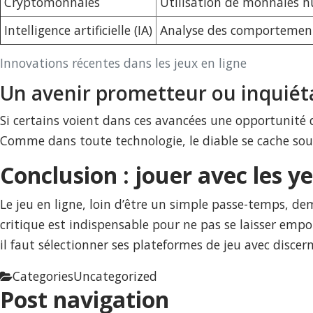
Cryptomonnaies
Utilisation de monnaies n
Intelligence artificielle (IA)
Analyse des comportements
Innovations récentes dans les jeux en ligne
Un avenir prometteur ou inquiét
Si certains voient dans ces avancées une opportunité d
Comme dans toute technologie, le diable se cache souven
Conclusion : jouer avec les y
Le jeu en ligne, loin d’être un simple passe-temps, de
critique est indispensable pour ne pas se laisser emp
il faut sélectionner ses plateformes de jeu avec disce
Categories
Uncategorized
Post navigation