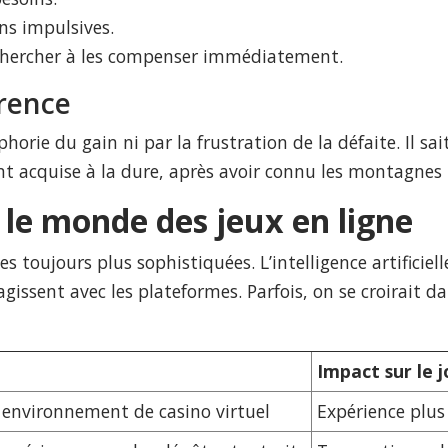
ns impulsives.
 chercher à les compenser immédiatement.
érence
horie du gain ni par la frustration de la défaite. Il sa
nt acquise à la dure, après avoir connu les montagnes 
 le monde des jeux en ligne
s toujours plus sophistiquées. L’intelligence artificiell
issent avec les plateformes. Parfois, on se croirait da
Impact sur le 
environnement de casino virtuel
Expérience plus 