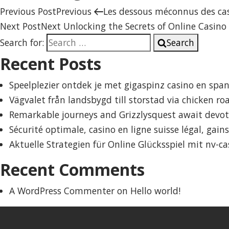
Previous Post
Previous
Les dessous méconnus des casin
Next Post
Next
Unlocking the Secrets of Online Casino
Search for:
Search
Recent Posts
Speelplezier ontdek je met gigaspinz casino en sp
Vägvalet från landsbygd till storstad via chicken r
Remarkable journeys and Grizzlysquest await devot
Sécurité optimale, casino en ligne suisse légal, gain
Aktuelle Strategien für Online Glücksspiel mit nv
Recent Comments
A WordPress Commenter
on
Hello world!