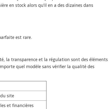
ière en stock alors qu’il en a des dizaines dans
rfaite est rare.
ité, la transparence et la régulation sont des éléments
importe quel modèle sans vérifier la qualité des
 du site
es et financières