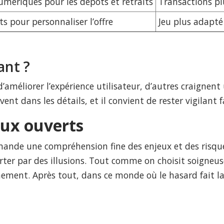
umériques pour les dépôts et retraits
Transactions p
 pour personnaliser l’offre
Jeu plus adapté
ant ?
’améliorer l’expérience utilisateur, d’autres craignen
t dans les détails, et il convient de rester vigilant f
eux ouverts
mande une compréhension fine des enjeux et des risques
orter par des illusions. Tout comme on choisit soigne
rnement. Après tout, dans ce monde où le hasard fait la