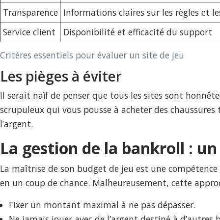
Transparence
Informations claires sur les règles et l
Service client
Disponibilité et efficacité du support
Critères essentiels pour évaluer un site de jeu
Les pièges à éviter
Il serait naïf de penser que tous les sites sont honnê
scrupuleux qui vous pousse à acheter des chaussures t
l’argent.
La gestion de la bankroll : u
La maîtrise de son budget de jeu est une compétence a
en un coup de chance. Malheureusement, cette approch
Fixer un montant maximal à ne pas dépasser.
Ne jamais jouer avec de l’argent destiné à d’autres b