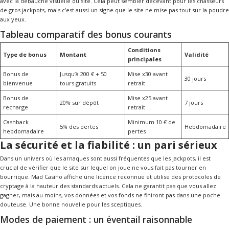
avec la débauche visuelle du site. Cela peut sembler décevant pour les chasseurs
de gros jackpots, mais c’est aussi un signe que le site ne mise pas tout sur la poudre
aux yeux.
Tableau comparatif des bonus courants
Conditions
Type de bonus
Montant
Validité
principales
Bonus de
Jusqu’à 200 € + 50
Mise x30 avant
30 jours
bienvenue
tours gratuits
retrait
Bonus de
Mise x25 avant
20% sur dépôt
7 jours
recharge
retrait
Cashback
Minimum 10 € de
5% des pertes
Hebdomadaire
hebdomadaire
pertes
La sécurité et la fiabilité : un pari sérieux
Dans un univers où les arnaques sont aussi fréquentes que les jackpots, il est
crucial de vérifier que le site sur lequel on joue ne vous fait pas tourner en
bourrique. Mad Casino affiche une licence reconnue et utilise des protocoles de
cryptage à la hauteur des standards actuels. Cela ne garantit pas que vous allez
gagner, mais au moins, vos données et vos fonds ne finiront pas dans une poche
douteuse. Une bonne nouvelle pour les sceptiques.
Modes de paiement : un éventail raisonnable