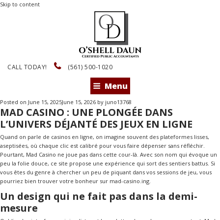
Skip to content
CALL TODAY!
(561) 500-1020
Menu
Posted on
June 15, 2025
June 15, 2026
by
juno13768
MAD CASINO : UNE PLONGÉE DANS
L’UNIVERS DÉJANTÉ DES JEUX EN LIGNE
Quand on parle de casinos en ligne, on imagine souvent des plateformes lisses,
aseptisées, où chaque clic est calibré pour vous faire dépenser sans réfléchir.
Pourtant, Mad Casino ne joue pas dans cette cour-là. Avec son nom qui évoque un
peu la folie douce, ce site propose une expérience qui sort des sentiers battus. Si
vous êtes du genre à chercher un peu de piquant dans vos sessions de jeu, vous
pourriez bien trouver votre bonheur sur
mad-casino.ing
.
Un design qui ne fait pas dans la demi-
mesure