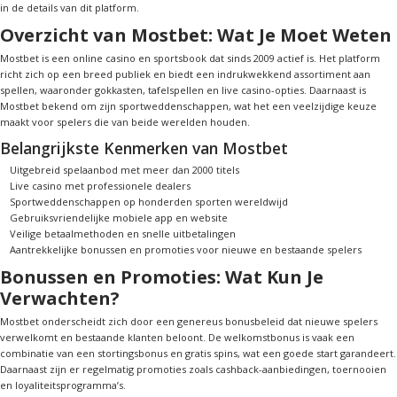
in de details van dit platform.
Overzicht van Mostbet: Wat Je Moet Weten
Mostbet is een online casino en sportsbook dat sinds 2009 actief is. Het platform
richt zich op een breed publiek en biedt een indrukwekkend assortiment aan
spellen, waaronder gokkasten, tafelspellen en live casino-opties. Daarnaast is
Mostbet bekend om zijn sportweddenschappen, wat het een veelzijdige keuze
maakt voor spelers die van beide werelden houden.
Belangrijkste Kenmerken van Mostbet
Uitgebreid spelaanbod met meer dan 2000 titels
Live casino met professionele dealers
Sportweddenschappen op honderden sporten wereldwijd
Gebruiksvriendelijke mobiele app en website
Veilige betaalmethoden en snelle uitbetalingen
Aantrekkelijke bonussen en promoties voor nieuwe en bestaande spelers
Bonussen en Promoties: Wat Kun Je
Verwachten?
Mostbet onderscheidt zich door een genereus bonusbeleid dat nieuwe spelers
verwelkomt en bestaande klanten beloont. De welkomstbonus is vaak een
combinatie van een stortingsbonus en gratis spins, wat een goede start garandeert.
Daarnaast zijn er regelmatig promoties zoals cashback-aanbiedingen, toernooien
en loyaliteitsprogramma’s.