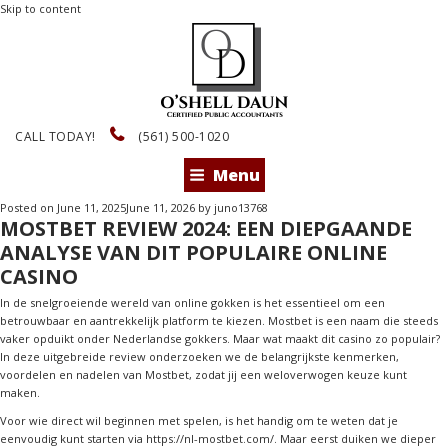
Skip to content
CALL TODAY!
(561) 500-1020
Menu
Posted on
June 11, 2025
June 11, 2026
by
juno13768
MOSTBET REVIEW 2024: EEN DIEPGAANDE
ANALYSE VAN DIT POPULAIRE ONLINE
CASINO
In de snelgroeiende wereld van online gokken is het essentieel om een
betrouwbaar en aantrekkelijk platform te kiezen. Mostbet is een naam die steeds
vaker opduikt onder Nederlandse gokkers. Maar wat maakt dit casino zo populair?
In deze uitgebreide review onderzoeken we de belangrijkste kenmerken,
voordelen en nadelen van Mostbet, zodat jij een weloverwogen keuze kunt
maken.
Voor wie direct wil beginnen met spelen, is het handig om te weten dat je
eenvoudig kunt starten via
https://nl-mostbet.com/
. Maar eerst duiken we dieper