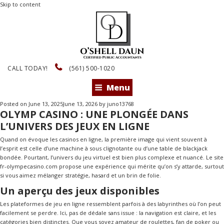
Skip to content
CALL TODAY!
(561) 500-1020
Menu
Posted on
June 13, 2025
June 13, 2026
by
juno13768
OLYMP CASINO : UNE PLONGÉE DANS
L’UNIVERS DES JEUX EN LIGNE
Quand on évoque les casinos en ligne, la première image qui vient souvent à
l’esprit est celle d’une machine à sous clignotante ou d’une table de blackjack
bondée. Pourtant, l’univers du jeu virtuel est bien plus complexe et nuancé. Le site
fr-olympecasino.com
propose une expérience qui mérite qu’on s’y attarde, surtout
si vous aimez mélanger stratégie, hasard et un brin de folie.
Un aperçu des jeux disponibles
Les plateformes de jeu en ligne ressemblent parfois à des labyrinthes où l’on peut
facilement se perdre. Ici, pas de dédale sans issue : la navigation est claire, et les
catégories bien distinctes. Que vous soyez amateur de roulettes, fan de poker ou