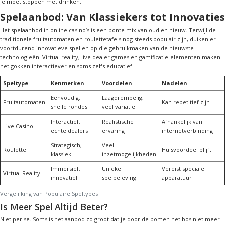
je moet stoppen met drinken.
Spelaanbod: Van Klassiekers tot Innovaties
Het spelaanbod in online casino’s is een bonte mix van oud en nieuw. Terwijl de
traditionele fruitautomaten en roulettetafels nog steeds populair zijn, duiken er
voortdurend innovatieve spellen op die gebruikmaken van de nieuwste
technologieën. Virtual reality, live dealer games en gamificatie-elementen maken
het gokken interactiever en soms zelfs educatief.
Speltype
Kenmerken
Voordelen
Nadelen
Eenvoudig,
Laagdrempelig,
Fruitautomaten
Kan repetitief zijn
snelle rondes
veel variatie
Interactief,
Realistische
Afhankelijk van
Live Casino
echte dealers
ervaring
internetverbinding
Strategisch,
Veel
Roulette
Huisvoordeel blijft
klassiek
inzetmogelijkheden
Immersief,
Unieke
Vereist speciale
Virtual Reality
innovatief
spelbeleving
apparatuur
Vergelijking van Populaire Speltypes
Is Meer Spel Altijd Beter?
Niet per se. Soms is het aanbod zo groot dat je door de bomen het bos niet meer