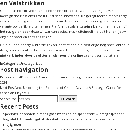
en Valstrikken
Online casino’s in Nederland bieden een breed scala aan ervaringen, van
nostalgische klassiekers tot futuristische innovaties. De gereguleerde markt zorgt
voor meer veiligheid, maar het blijft aan de speler om verstandig te kiezen en
verantwoordelijkheid te nemen. Platforms zoals
instaspin-nl.nl
kunnen helpen bij
het navigeren door deze wirwar van opties, maar uiteindelijk draait het om jouw
eigen oordeel en zelfbeheersing.
Of je nu een doorgewinterde gokker bent of een nieuwsgierige beginner, onthoud
dat gokken vooral bedoeld is als vermaak. Houd het leuk, speel bewust en laat je
niet verblinden door de glitter en glamour die online casino’s soms uitstralen.
Categories
Uncategorized
Post navigation
Previous Post
Previous
Comment maximiser vos gains sur les casinos en ligne en
2024
Next Post
Next
Unlocking the Potential of Online Casinos: A Strategic Guide for
Canadian Players
Search for:
Search
Recent Posts
Speelplezier ontdek je met gigaspinz casino en spannende winmogelijkheden
Vägvalet från landsbygd till storstad via chicken road erbjuder oväntade
möjligheter
Remarkable journeys and Grizzlysquest await devoted puzzle enthusiasts