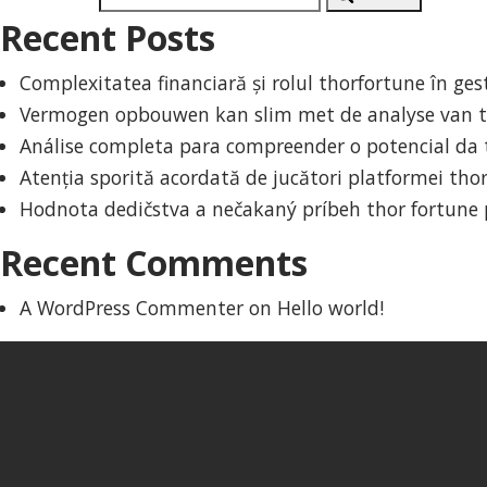
Recent Posts
Complexitatea financiară și rolul thorfortune în ges
Vermogen opbouwen kan slim met de analyse van t
Análise completa para compreender o potencial da t
Atenția sporită acordată de jucători platformei tho
Hodnota dedičstva a nečakaný príbeh thor fortune 
Recent Comments
A WordPress Commenter
on
Hello world!