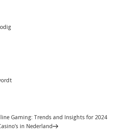
nodig
wordt
line Gaming: Trends and Insights for 2024
asino’s in Nederland