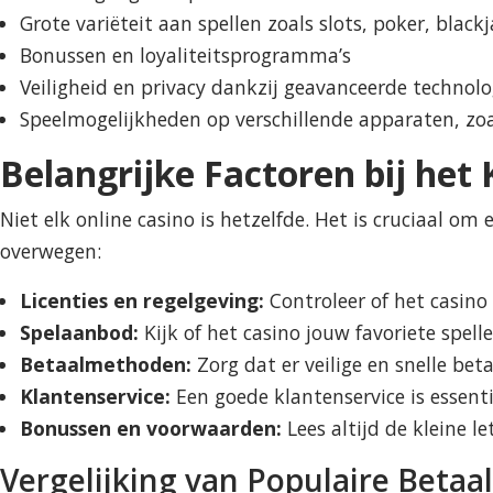
Grote variëteit aan spellen zoals slots, poker, black
Bonussen en loyaliteitsprogramma’s
Veiligheid en privacy dankzij geavanceerde technol
Speelmogelijkheden op verschillende apparaten, zo
Belangrijke Factoren bij het
Niet elk online casino is hetzelfde. Het is cruciaal o
overwegen:
Licenties en regelgeving:
Controleer of het casino
Spelaanbod:
Kijk of het casino jouw favoriete spel
Betaalmethoden:
Zorg dat er veilige en snelle beta
Klantenservice:
Een goede klantenservice is essent
Bonussen en voorwaarden:
Lees altijd de kleine 
Vergelijking van Populaire Beta