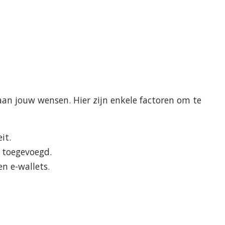
 aan jouw wensen. Hier zijn enkele factoren om te
it.
n toegevoegd.
en e-wallets.