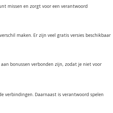
 kunt missen en zorgt voor een verantwoord
erschil maken. Er zijn veel gratis versies beschikbaar
 aan bonussen verbonden zijn, zodat je niet voor
ligde verbindingen. Daarnaast is verantwoord spelen