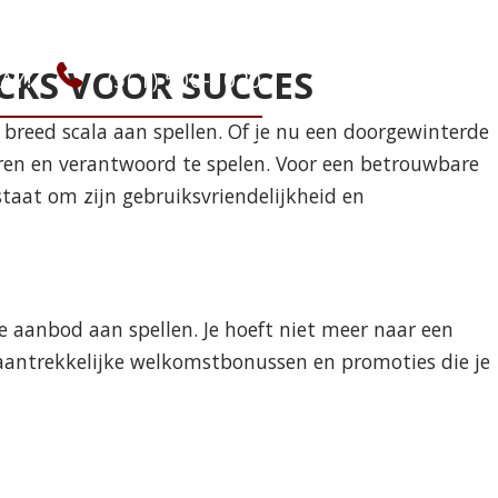
ICKS VOOR SUCCES
DAY!
(561) 500-1020
 breed scala aan spellen. Of je nu een doorgewinterde
SERVICES
CONTACT US
eren en verantwoord te spelen. Voor een betrouwbare
taat om zijn gebruiksvriendelijkheid en
 aanbod aan spellen. Je hoeft niet meer naar een
’s aantrekkelijke welkomstbonussen en promoties die je