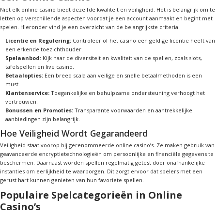
Niet elk online casino biedt dezelfde kwaliteit en veiligheid. Het is belangrijk om te
letten op verschillende aspecten voordat je een account aanmaakt en begint met
spelen. Hieronder vind je een overzicht van de belangrijkste criteria:
Licentie en Regulering:
Controleer of het casino een geldige licentie heeft van
een erkende toezichthouder.
Spelaanbod:
Kijk naar de diversiteit en kwaliteit van de spellen, zoals slots,
tafelspellen en live casino.
Betaalopties:
Een breed scala aan veilige en snelle betaalmethoden is een
must.
Klantenservice:
Toegankelijke en behulpzame ondersteuning verhoogt het
vertrouwen.
Bonussen en Promoties:
Transparante voorwaarden en aantrekkelijke
aanbiedingen zijn belangrijk.
Hoe Veiligheid Wordt Gegarandeerd
Veiligheid staat voorop bij gerenommeerde online casino’s. Ze maken gebruik van
geavanceerde encryptietechnologieën om persoonlijke en financiële gegevens te
beschermen. Daarnaast worden spellen regelmatig getest door onafhankelijke
instanties om eerlijkheid te waarborgen. Dit zorgt ervoor dat spelers met een
gerust hart kunnen genieten van hun favoriete spellen.
Populaire Spelcategorieën in Online
Casino’s