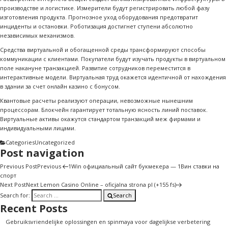
производстве и логистике. Измерители будут регистрировать любой фазу
изготовления продукта. Прогнозное уход оборудования предотвратит
инциденты и остановки. Роботизация достигнет ступени абсолютно
независимых механизмов.
Средства виртуальной и обогащенной среды трансформируют способы
коммуникации с клиентами. Покупатели будут изучать продукты в виртуальном
поле накануне транзакцией. Развитие сотрудников переместится в
интерактивные модели. Виртуальная труд окажется идентичной от нахождения
в здании за счет онлайн казино с бонусом.
Квантовые расчеты реализуют операции, невозможные нынешним
процессорам. Блокчейн гарантирует тотальную ясность линий поставок.
Виртуальные активы окажутся стандартом транзакций меж фирмами и
индивидуальными лицами.
Categories
Uncategorized
Post navigation
Previous Post
Previous
1Win официальный сайт букмекера — 1Вин ставки на
спорт
Next Post
Next
Lemon Casino Online – oficjalna strona pl (+155 fs)
Search for:
Search
Recent Posts
Gebruiksvriendelijke oplossingen en spinmaya voor dagelijkse verbetering