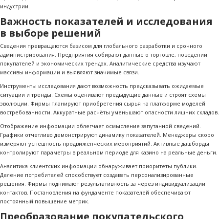
индустрии.
Важность показателей и исследования
в выборе решений
Сведения превращаются базисом для глобального разработки и срочного
администрирования. Предприятия собирают данные о торговле, поведении
покупателей и экономических трендах. Аналитические средства изучают
массивы информации и выявляют значимые связи.
Инструменты исследования дают возможность предсказывать ожидаемые
ситуации и тренды. Схемы оценивают предыдущие данные и строят схемы
эволюции. Фирмы планируют приобретения сырья на платформе моделей
востребованности. Аккуратные расчёты уменьшают опасности лишних складов.
Отображение информации облегчает осмысление запутанной сведений.
Графики отчетливо демонстрируют динамику показателей. Менеджеры скоро
измеряют успешность продвиженческих мероприятий. Активные дашборды
контролируют параметры в реальном периоде для казино на реальные деньги.
Аналитика клиентских информации обнаруживает приоритеты публики.
Деление потребителей способствует создавать персонализированные
решения. Фирмы поднимают результативность за через индивидуализации
контактов. Постановления на фундаменте показателей обеспечивают
постоянный повышение метрик.
Преобразование покупательского