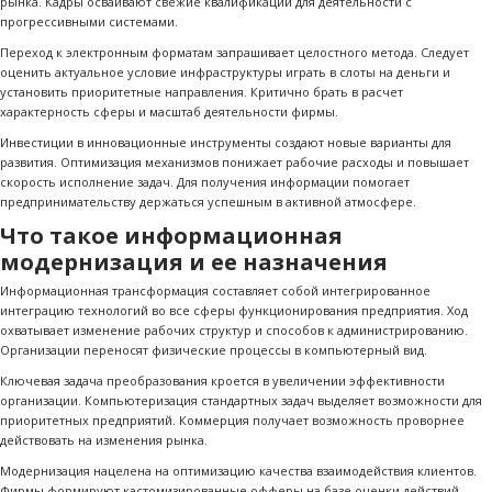
рынка. Кадры осваивают свежие квалификации для деятельности с
прогрессивными системами.
Переход к электронным форматам запрашивает целостного метода. Следует
оценить актуальное условие инфраструктуры играть в слоты на деньги и
установить приоритетные направления. Критично брать в расчет
характерность сферы и масштаб деятельности фирмы.
Инвестиции в инновационные инструменты создают новые варианты для
развития. Оптимизация механизмов понижает рабочие расходы и повышает
скорость исполнение задач.
Для получения информации
помогает
предпринимательству держаться успешным в активной атмосфере.
Что такое информационная
модернизация и ее назначения
Информационная трансформация составляет собой интегрированное
интеграцию технологий во все сферы функционирования предприятия. Ход
охватывает изменение рабочих структур и способов к администрированию.
Организации переносят физические процессы в компьютерный вид.
Ключевая задача преобразования кроется в увеличении эффективности
организации. Компьютеризация стандартных задач выделяет возможности для
приоритетных предприятий. Коммерция получает возможность проворнее
действовать на изменения рынка.
Модернизация нацелена на оптимизацию качества взаимодействия клиентов.
Фирмы формируют кастомизированные офферы на базе оценки действий